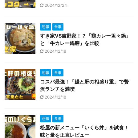
2024/12/24
朗報
食事
すき家VS吉野家！？「鶏カレー坦々鍋」
と「牛カレー鍋膳」を比較
2024/12/18
朗報
食事
コスパ最強！「鰻と肝の相盛り重」で贅
沢ランチを満喫
2024/12/18
悲報
食事
松屋の新メニュー「いくら丼」を試食！
味と量を正直レビュー