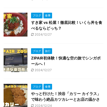
ブログ
食事
すき家 vs 松屋！徹底比較！いくら丼を食
べるならどっち？
2024/12/27
ブログ
旅行
ZIPAIR初体験！快適な空の旅でシンガポ
ールへ！
2024/12/27
ブログ
食事
やっと行けた！渋谷「カリー カイラス」
で味わう絶品カツカレーとお店の温かさ
2024/12/24