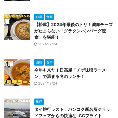
お得
食事
【松屋】2024年最後のトリ！濃厚チーズ
がたまらない「グラタンハンバーグ定
食」を堪能！
2024/12/24
朗報
食事
今年も来た！日高屋「チゲ味噌ラーメ
ン」で温まる冬のランチ！
2024/12/24
旅行
タイ旅行ラスト：バンコク新名所ジョッ
ドフェアからの快適なLCCフライト