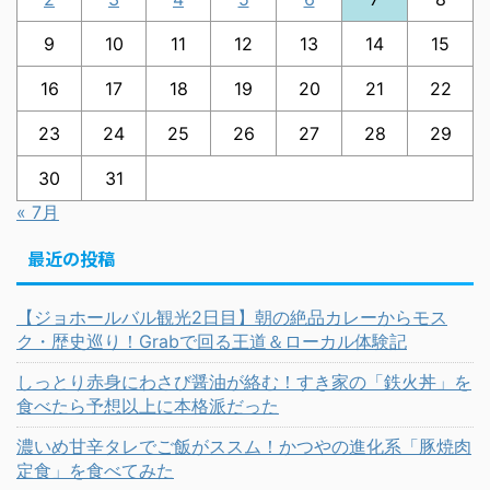
9
10
11
12
13
14
15
16
17
18
19
20
21
22
23
24
25
26
27
28
29
30
31
« 7月
最近の投稿
【ジョホールバル観光2日目】朝の絶品カレーからモス
ク・歴史巡り！Grabで回る王道＆ローカル体験記
しっとり赤身にわさび醤油が絡む！すき家の「鉄火丼」を
食べたら予想以上に本格派だった
濃いめ甘辛タレでご飯がススム！かつやの進化系「豚焼肉
定食」を食べてみた