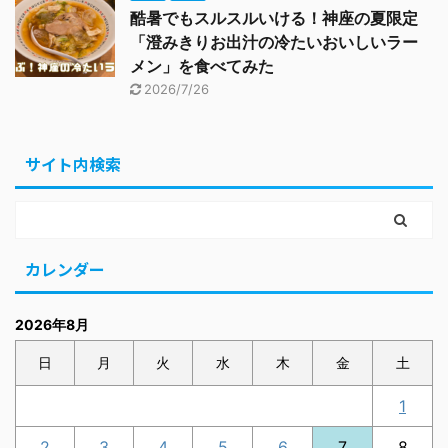
酷暑でもスルスルいける！神座の夏限定
「澄みきりお出汁の冷たいおいしいラー
メン」を食べてみた
2026/7/26
サイト内検索
カレンダー
2026年8月
日
月
火
水
木
金
土
1
2
3
4
5
6
7
8