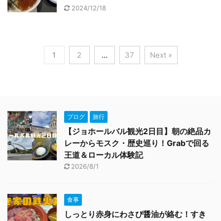
2024/12/18
1
2
…
37
Next »
ブログ
旅行
【ジョホールバル観光2日目】朝の絶品カ
レーからモスク・歴史巡り！Grabで回る
王道＆ローカル体験記
2026/8/1
食事
しっとり赤身にわさび醤油が絡む！すき