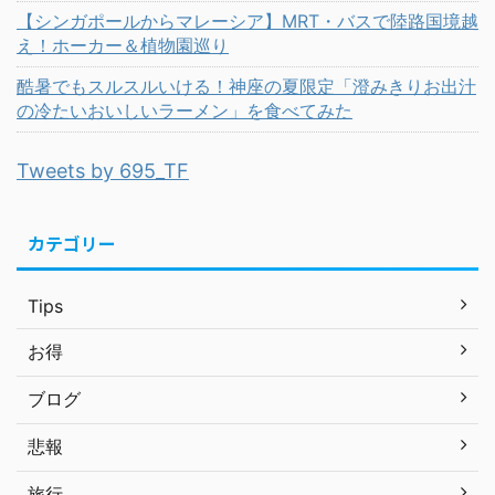
【シンガポールからマレーシア】MRT・バスで陸路国境越
え！ホーカー＆植物園巡り
酷暑でもスルスルいける！神座の夏限定「澄みきりお出汁
の冷たいおいしいラーメン」を食べてみた
Tweets by 695_TF
カテゴリー
Tips
お得
ブログ
悲報
旅行