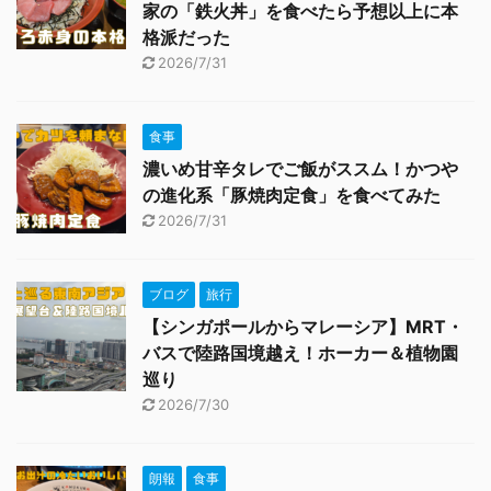
家の「鉄火丼」を食べたら予想以上に本
格派だった
2026/7/31
食事
濃いめ甘辛タレでご飯がススム！かつや
の進化系「豚焼肉定食」を食べてみた
2026/7/31
ブログ
旅行
【シンガポールからマレーシア】MRT・
バスで陸路国境越え！ホーカー＆植物園
巡り
2026/7/30
朗報
食事