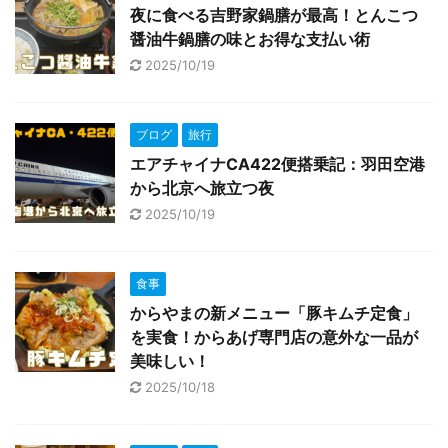
夜に食べる吉野家鍋膳が最高！とんこつ
醤油牛鍋膳の味とお得な支払い術
2025/10/19
ブログ
旅行
エアチャイナCA422便搭乗記：羽田空港
から北京へ旅立つ夜
2025/10/19
食事
からやまの新メニュー「豚キムチ定食」
を実食！からあげ専門店の意外な一品が
美味しい！
2025/10/18