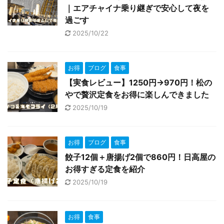
｜エアチャイナ乗り継ぎで安心して夜を
過ごす
2025/10/22
お得
ブログ
食事
【実食レビュー】1250円→970円！松の
やで贅沢定食をお得に楽しんできました
2025/10/19
お得
ブログ
食事
餃子12個＋唐揚げ2個で860円！日高屋の
お得すぎる定食を紹介
2025/10/19
お得
食事