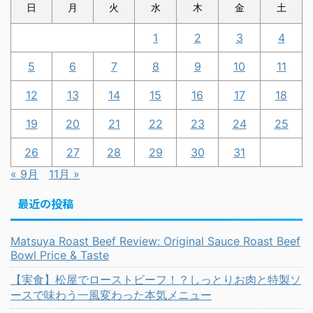
日
月
火
水
木
金
土
1
2
3
4
5
6
7
8
9
10
11
12
13
14
15
16
17
18
19
20
21
22
23
24
25
26
27
28
29
30
31
« 9月
11月 »
最近の投稿
Matsuya Roast Beef Review: Original Sauce Roast Beef
Bowl Price & Taste
【実食】松屋でローストビーフ！？しっとりお肉と特製ソ
ースで味わう一風変わった本気メニュー