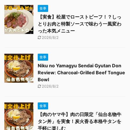
食事
【実食】松屋でローストビーフ！？しっ
とりお肉と特製ソースで味わう一風変わ
った本気メニュー
2026/8/2
食事
Niku no Yamagyu Sendai Gyutan Don
Review: Charcoal-Grilled Beef Tongue
Bowl
2026/8/2
食事
【肉のヤマ牛】肉の日限定「仙台名物牛
タン丼」を実食！炭火香る本格牛タンを
手軽に楽しむ