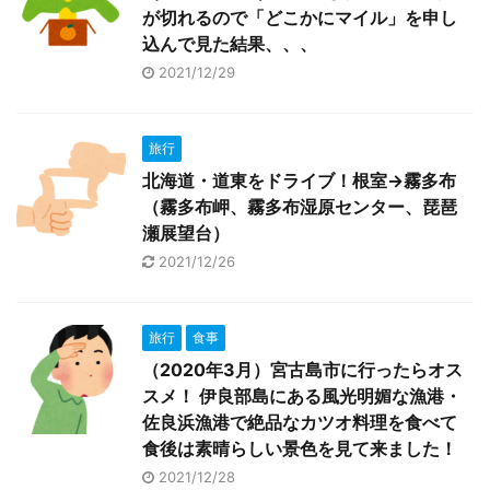
が切れるので「どこかにマイル」を申し
込んで見た結果、、、
2021/12/29
旅行
北海道・道東をドライブ！根室→霧多布
（霧多布岬、霧多布湿原センター、琵琶
瀬展望台）
2021/12/26
旅行
食事
（2020年3月）宮古島市に行ったらオス
スメ！ 伊良部島にある風光明媚な漁港・
佐良浜漁港で絶品なカツオ料理を食べて
食後は素晴らしい景色を見て来ました！
2021/12/28