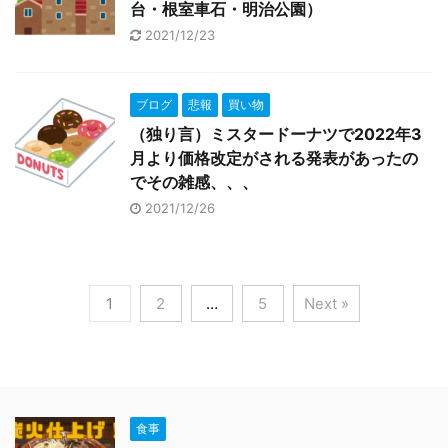
台・根室車石・明治公園）
2021/12/23
ブログ
悲報
買い物
（独り言）ミスタードーナツで2022年3
月より価格改定がされる発表があったの
でその雑感、、、
2021/12/26
1
2
…
5
Next »
食事