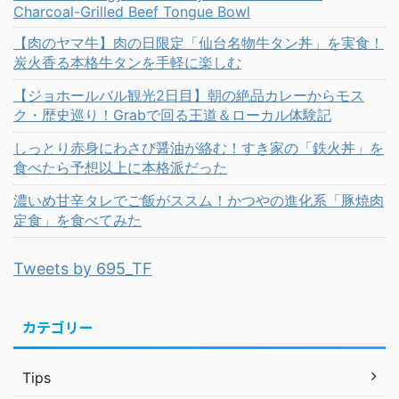
Charcoal-Grilled Beef Tongue Bowl
【肉のヤマ牛】肉の日限定「仙台名物牛タン丼」を実食！
炭火香る本格牛タンを手軽に楽しむ
【ジョホールバル観光2日目】朝の絶品カレーからモス
ク・歴史巡り！Grabで回る王道＆ローカル体験記
しっとり赤身にわさび醤油が絡む！すき家の「鉄火丼」を
食べたら予想以上に本格派だった
濃いめ甘辛タレでご飯がススム！かつやの進化系「豚焼肉
定食」を食べてみた
Tweets by 695_TF
カテゴリー
Tips