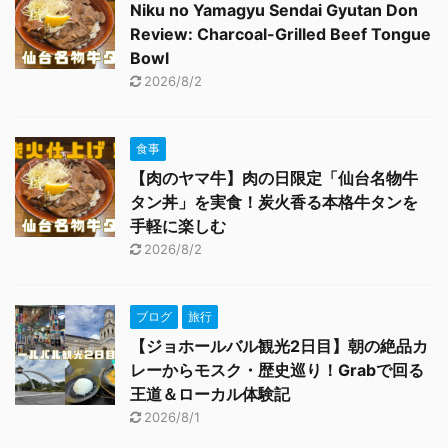
Niku no Yamagyu Sendai Gyutan Don
Review: Charcoal-Grilled Beef Tongue
Bowl
2026/8/2
食事
【肉のヤマ牛】肉の日限定「仙台名物牛
タン丼」を実食！炭火香る本格牛タンを
手軽に楽しむ
2026/8/2
ブログ
旅行
【ジョホールバル観光2日目】朝の絶品カ
レーからモスク・歴史巡り！Grabで回る
王道＆ローカル体験記
2026/8/1