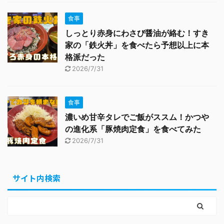
食事
しっとり赤身にわさび醤油が絡む！すき
家の「鉄火丼」を食べたら予想以上に本
格派だった
2026/7/31
食事
濃いめ甘辛タレでご飯がススム！かつや
の進化系「豚焼肉定食」を食べてみた
2026/7/31
サイト内検索