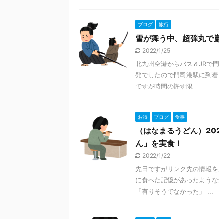
ブログ
旅行
雪が舞う中、超弾丸で
2022/1/25
北九州空港からバス＆JRで
発でしたので門司港駅に到着
ですが時間の許す限 ...
お得
ブログ
食事
（はなまるうどん）20
ん」を実食！
2022/1/22
先日ですがリンク先の情報を
に食べた記憶があったような
「有りそうでなかった」 ...