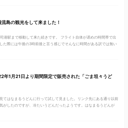
巌流島の観光をして来ました！
門司港駅まで移動して来た続きです。 フライト自体が遅めの時間帯で出
した際には午後の3時前後と言う感じでそんなに時間がある訳では無い
22年1月21日より期間限定で販売された「ごま坦々うど
見てはなまるうどんに行って試して見ました。リンク先にある通り以前
気がしたのですが、冷たいうどんだったようです。はなまるうどんが