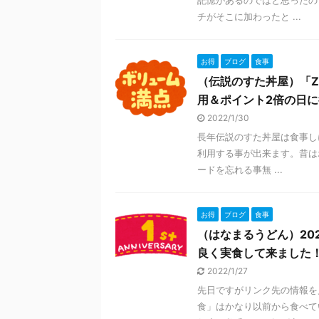
記憶があるのではと思ったの
チがそこに加わったと ...
お得
ブログ
食事
（伝説のすた丼屋）「Z
用＆ポイント2倍の日
2022/1/30
長年伝説のすた丼屋は食事し
利用する事が出来ます。昔はポ
ードを忘れる事無 ...
お得
ブログ
食事
（はなまるうどん）20
良く実食して来ました
2022/1/27
先日ですがリンク先の情報を
食」はかなり以前から食べて