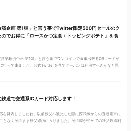
企画 第1弾」と言う事でTwitter限定500円セールのク
たのでお得に「ロースかつ定食＋トッピングポテト」を食
「時短営業救済企画 第1弾」と言う事でワンコインで食事出来るQRコードが
行って来ました。公式Twitterを見てクーポンは利用すべきかなと思
鉄道で交通系ICカード対応します！
対応を発表しましたね。以前秩父へ観光した際に西武線からの直通電車に
ことなくそのまま秩父線内に入りました。その時が初めての秩父鉄道利