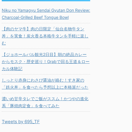
Niku no Yamagyu Sendai Gyutan Don Review:
Charcoal-Grilled Beef Tongue Bowl
【肉のヤマ牛】肉の日限定「仙台名物牛タン
丼」を実食！炭火香る本格牛タンを手軽に楽し
む
【ジョホールバル観光2日目】朝の絶品カレー
からモスク・歴史巡り！Grabで回る王道＆ロー
カル体験記
しっとり赤身にわさび醤油が絡む！すき家の
「鉄火丼」を食べたら予想以上に本格派だった
濃いめ甘辛タレでご飯がススム！かつやの進化
系「豚焼肉定食」を食べてみた
Tweets by 695_TF