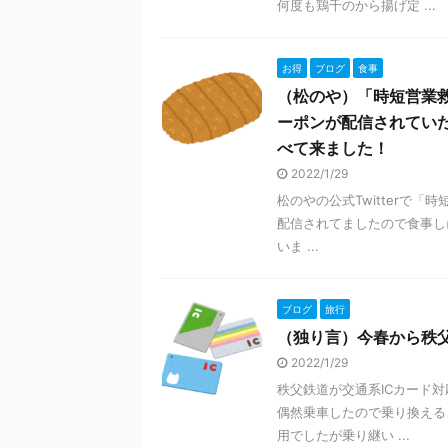
何度も鶏千のから揚げ定 ...
お得
ブログ
食事
（松のや）「時短営業救済
ーポンが配信されてい
べて来ました！
2022/1/29
松のやの公式Twitterで
配信されてましたので食事しに
いま ...
ブログ
旅行
（独り言）今春から秩父
2022/1/29
秩父鉄道が交通系ICカード
偶然乗車したので乗り換える
用でしたが乗り継い ...