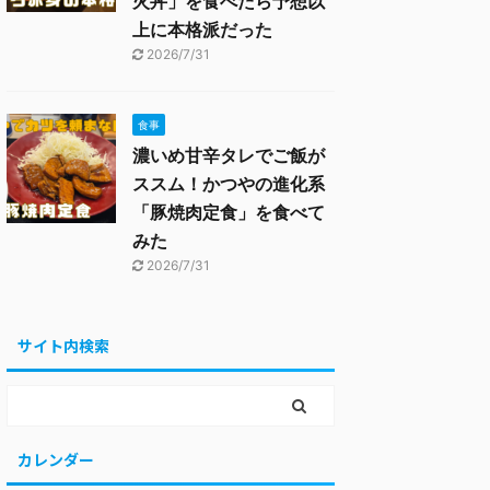
火丼」を食べたら予想以
上に本格派だった
2026/7/31
食事
濃いめ甘辛タレでご飯が
ススム！かつやの進化系
「豚焼肉定食」を食べて
みた
2026/7/31
サイト内検索
カレンダー