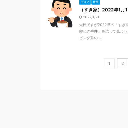
ブログ
食事
（すき家）2022年1
2022/1/21
先日ですが2022年の「すき
髪ねぎ牛丼」を試して見よう
ピング系の ...
1
2