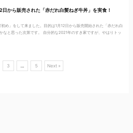
月12日から販売された「赤だれ白髪ねぎ牛丼」を実食！
家初め」をして来ました。目的は1月12日から販売開始された「赤だれ白
かなと思った次第です。 自分的な2021年のすき家ですが、やはりトッ
3
…
5
Next »