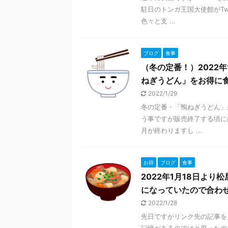
駐日のトンガ王国大使館がTw
色々と支 ...
ブログ
食事
（冬の定番！）2022
ねぎうどん」をお得に
2022/1/29
冬の定番・「鴨ねぎうどん」
う事ですが販売終了する頃に
月が終わりますし ...
お得
ブログ
食事
2022年1月18日よ
になっていたので合わ
2022/1/28
先日ですがリンク先の記事を