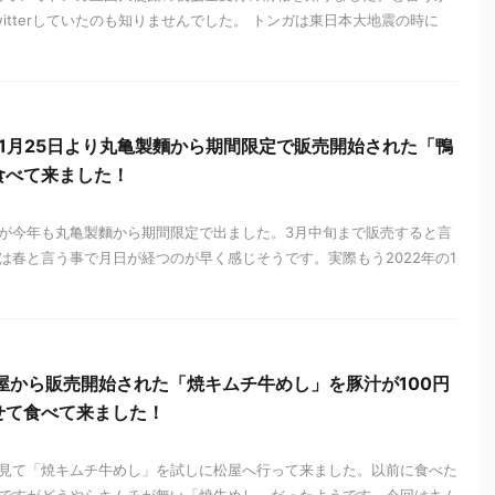
itterしていたのも知りませんでした。 トンガは東日本大地震の時に
年1月25日より丸亀製麵から期間限定で販売開始された「鴨
食べて来ました！
が今年も丸亀製麵から期間限定で出ました。3月中旬まで販売すると言
は春と言う事で月日が経つのが早く感じそうです。実際もう2022年の1
り松屋から販売開始された「焼キムチ牛めし」を豚汁が100円
せて食べて来ました！
見て「焼キムチ牛めし」を試しに松屋へ行って来ました。以前に食べた