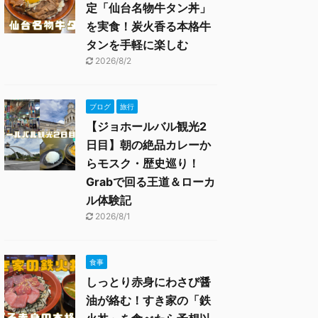
定「仙台名物牛タン丼」
を実食！炭火香る本格牛
タンを手軽に楽しむ
2026/8/2
ブログ
旅行
【ジョホールバル観光2
日目】朝の絶品カレーか
らモスク・歴史巡り！
Grabで回る王道＆ローカ
ル体験記
2026/8/1
食事
しっとり赤身にわさび醤
油が絡む！すき家の「鉄