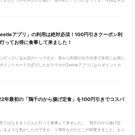
ですがどうやらキムチが無い「焼牛めし」だったようです。今回はキム
eetleアプリ」の利用は絶対必須！100円引きクーポン利
に行ってお得に食事して来ました！
に行っているお店の一つですが、昔から利用の仕方次第で非常にお得に
イントカード方式でしたがスマホのZeetleアプリになりポイントカ
22年最初の「鶏千のから揚げ定食」を100円引きでコスパ
！
見てはなまるうどんに行って食事して来ました。「鶏千のから揚げ定
いるような気がしたのですが、１周年なのだとこの時驚きました。もう