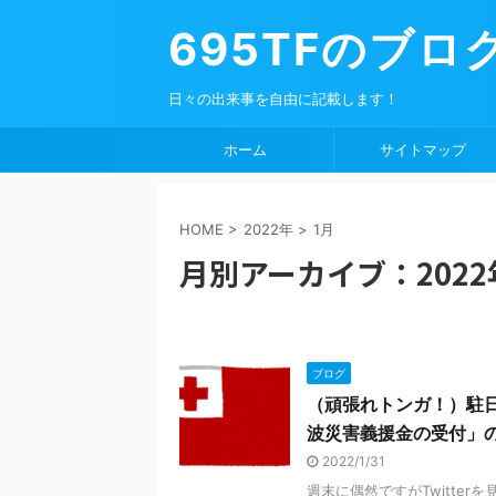
695TFのブロ
日々の出来事を自由に記載します！
ホーム
サイトマップ
HOME
>
2022年
>
1月
月別アーカイブ：2022
ブログ
（頑張れトンガ！）駐
波災害義援金の受付」の
2022/1/31
週末に偶然ですがTwitte