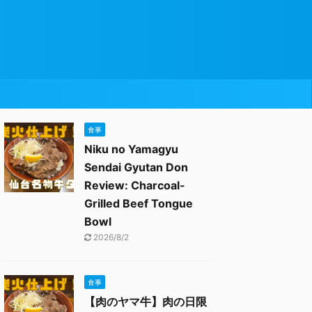
食事
Niku no Yamagyu
Sendai Gyutan Don
Review: Charcoal-
Grilled Beef Tongue
Bowl
2026/8/2
食事
【肉のヤマ牛】肉の日限