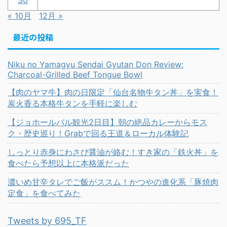
30
« 10月
12月 »
最近の投稿
Niku no Yamagyu Sendai Gyutan Don Review:
Charcoal-Grilled Beef Tongue Bowl
【肉のヤマ牛】肉の日限定「仙台名物牛タン丼」を実食！
炭火香る本格牛タンを手軽に楽しむ
【ジョホールバル観光2日目】朝の絶品カレーからモス
ク・歴史巡り！Grabで回る王道＆ローカル体験記
しっとり赤身にわさび醤油が絡む！すき家の「鉄火丼」を
食べたら予想以上に本格派だった
濃いめ甘辛タレでご飯がススム！かつやの進化系「豚焼肉
定食」を食べてみた
Tweets by 695_TF