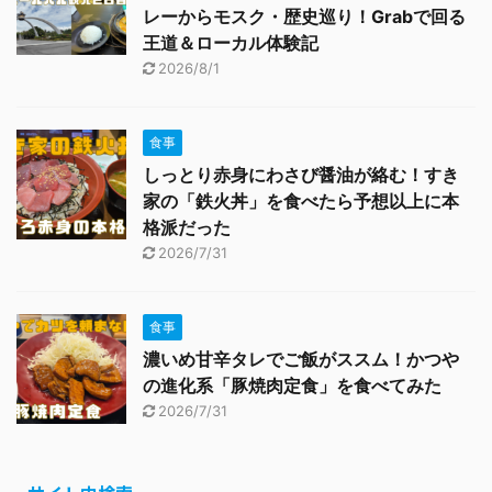
レーからモスク・歴史巡り！Grabで回る
王道＆ローカル体験記
2026/8/1
食事
しっとり赤身にわさび醤油が絡む！すき
家の「鉄火丼」を食べたら予想以上に本
格派だった
2026/7/31
食事
濃いめ甘辛タレでご飯がススム！かつや
の進化系「豚焼肉定食」を食べてみた
2026/7/31