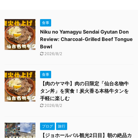
食事
Niku no Yamagyu Sendai Gyutan Don
Review: Charcoal-Grilled Beef Tongue
Bowl
2026/8/2
食事
【肉のヤマ牛】肉の日限定「仙台名物牛
タン丼」を実食！炭火香る本格牛タンを
手軽に楽しむ
2026/8/2
ブログ
旅行
【ジョホールバル観光2日目】朝の絶品カ