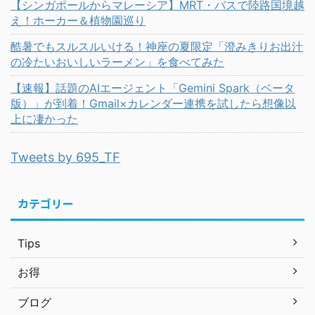
【シンガポールからマレーシア】MRT・バスで陸路国境越
え！ホーカー＆植物園巡り
酷暑でもスルスルいける！神座の夏限定「澄みきりお出汁
の冷たいおいしいラーメン」を食べてみた
【速報】話題のAIエージェント「Gemini Spark（ベータ
版）」が到着！Gmail×カレンダー連携を試したら想像以
上に凄かった
Tweets by 695_TF
カテゴリー
Tips
お得
ブログ