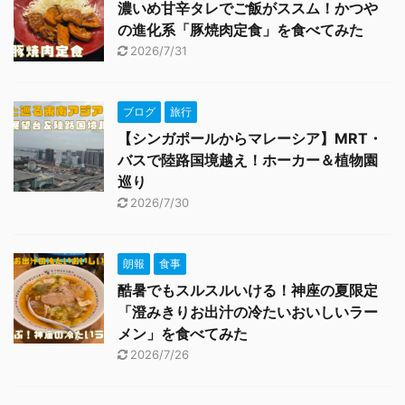
濃いめ甘辛タレでご飯がススム！かつや
の進化系「豚焼肉定食」を食べてみた
2026/7/31
ブログ
旅行
【シンガポールからマレーシア】MRT・
バスで陸路国境越え！ホーカー＆植物園
巡り
2026/7/30
朗報
食事
酷暑でもスルスルいける！神座の夏限定
「澄みきりお出汁の冷たいおいしいラー
メン」を食べてみた
2026/7/26