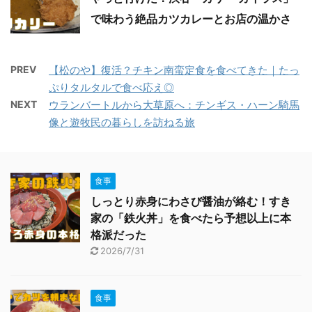
で味わう絶品カツカレーとお店の温かさ
PREV
【松のや】復活？チキン南蛮定食を食べてきた｜たっ
ぷりタルタルで食べ応え◎
NEXT
ウランバートルから大草原へ：チンギス・ハーン騎馬
像と遊牧民の暮らしを訪ねる旅
食事
しっとり赤身にわさび醤油が絡む！すき
家の「鉄火丼」を食べたら予想以上に本
格派だった
2026/7/31
食事