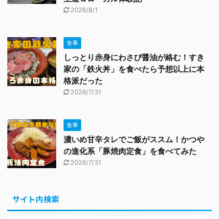
2026/8/1
食事
しっとり赤身にわさび醤油が絡む！すき
家の「鉄火丼」を食べたら予想以上に本
格派だった
2026/7/31
食事
濃いめ甘辛タレでご飯がススム！かつや
の進化系「豚焼肉定食」を食べてみた
2026/7/31
サイト内検索