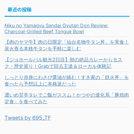
最近の投稿
Niku no Yamagyu Sendai Gyutan Don Review:
Charcoal-Grilled Beef Tongue Bowl
【肉のヤマ牛】肉の日限定「仙台名物牛タン丼」を実食！
炭火香る本格牛タンを手軽に楽しむ
【ジョホールバル観光2日目】朝の絶品カレーからモス
ク・歴史巡り！Grabで回る王道＆ローカル体験記
しっとり赤身にわさび醤油が絡む！すき家の「鉄火丼」を
食べたら予想以上に本格派だった
濃いめ甘辛タレでご飯がススム！かつやの進化系「豚焼肉
定食」を食べてみた
Tweets by 695_TF