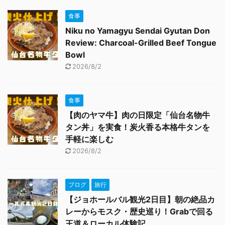
食事
Niku no Yamagyu Sendai Gyutan Don
Review: Charcoal-Grilled Beef Tongue
Bowl
2026/8/2
食事
【肉のヤマ牛】肉の日限定「仙台名物牛
タン丼」を実食！炭火香る本格牛タンを
手軽に楽しむ
2026/8/2
ブログ
旅行
【ジョホールバル観光2日目】朝の絶品カ
レーからモスク・歴史巡り！Grabで回る
王道＆ローカル体験記