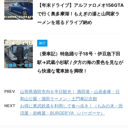
【年末ドライブ】アルファロメオ156GTA
で行く奥多摩湖！もえぎの湯と山岡家ラ
ーメンを巡るドライブ納め
旅行
（乗車記）特急踊り子18号・伊豆急下田
駅→武蔵小杉駅 / 夕方の海の景色を見なが
ら快適な電車旅を満喫！
PREV
山形県酒田市内を半日観光！ 酒田港・山居倉庫・日
和山公園・酒田ラーメン・土門拳記念館
NEXT
お得に東武鉄道を利用して食べ歩き！（もみの木・田
沼屋・岩崎屋・BURGER'YA （バーガーヤ）