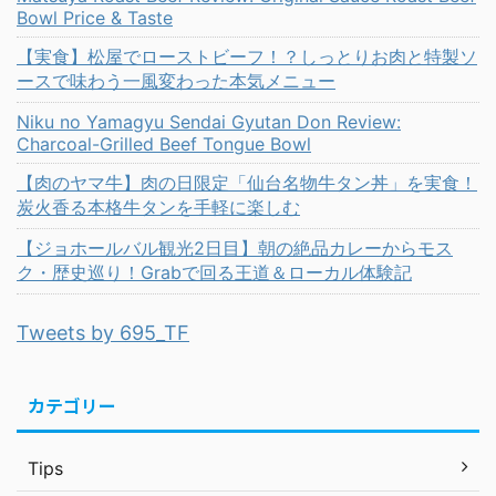
Bowl Price & Taste
【実食】松屋でローストビーフ！？しっとりお肉と特製ソ
ースで味わう一風変わった本気メニュー
Niku no Yamagyu Sendai Gyutan Don Review:
Charcoal-Grilled Beef Tongue Bowl
【肉のヤマ牛】肉の日限定「仙台名物牛タン丼」を実食！
炭火香る本格牛タンを手軽に楽しむ
【ジョホールバル観光2日目】朝の絶品カレーからモス
ク・歴史巡り！Grabで回る王道＆ローカル体験記
Tweets by 695_TF
カテゴリー
Tips