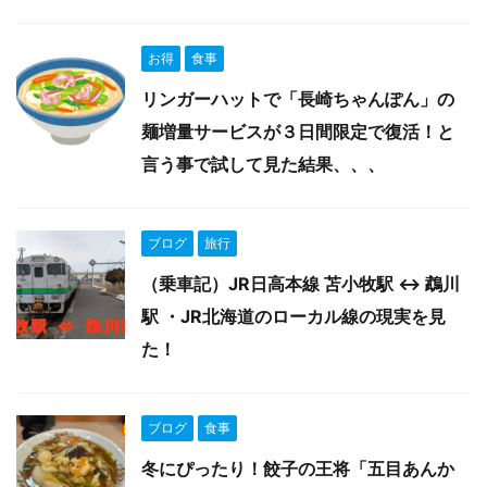
お得
食事
リンガーハットで「長崎ちゃんぽん」の
麺増量サービスが３日間限定で復活！と
言う事で試して見た結果、、、
ブログ
旅行
（乗車記）JR日高本線 苫小牧駅 ↔︎ 鵡川
駅 ・JR北海道のローカル線の現実を見
た！
ブログ
食事
冬にぴったり！餃子の王将「五目あんか