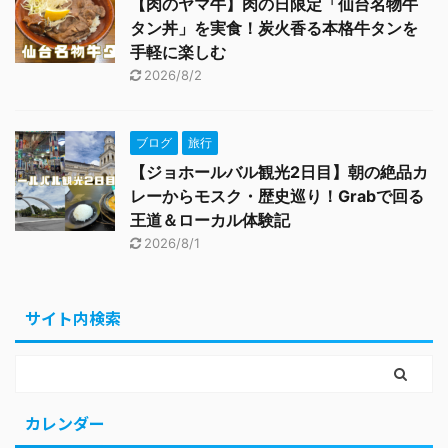
【肉のヤマ牛】肉の日限定「仙台名物牛
タン丼」を実食！炭火香る本格牛タンを
手軽に楽しむ
2026/8/2
ブログ
旅行
【ジョホールバル観光2日目】朝の絶品カ
レーからモスク・歴史巡り！Grabで回る
王道＆ローカル体験記
2026/8/1
サイト内検索
カレンダー