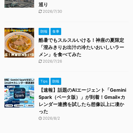
巡り
2026/7/30
朗報
食事
酷暑でもスルスルいける！神座の夏限定
「澄みきりお出汁の冷たいおいしいラー
メン」を食べてみた
2026/7/26
Tips
朗報
【速報】話題のAIエージェント「Gemini
Spark（ベータ版）」が到着！Gmail×カ
レンダー連携を試したら想像以上に凄か
った
2026/8/2