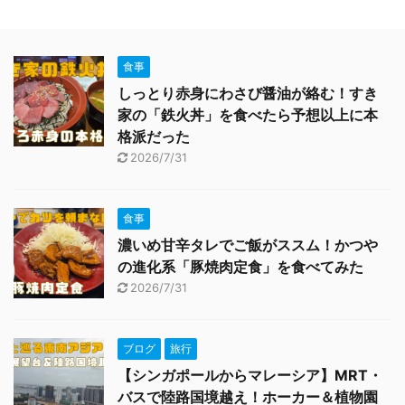
食事
しっとり赤身にわさび醤油が絡む！すき
家の「鉄火丼」を食べたら予想以上に本
格派だった
2026/7/31
食事
濃いめ甘辛タレでご飯がススム！かつや
の進化系「豚焼肉定食」を食べてみた
2026/7/31
ブログ
旅行
【シンガポールからマレーシア】MRT・
バスで陸路国境越え！ホーカー＆植物園