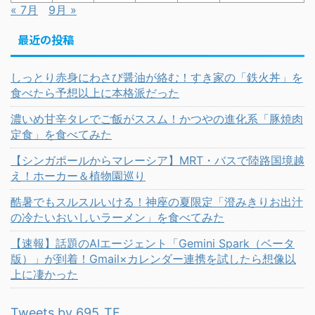
« 7月
9月 »
最近の投稿
しっとり赤身にわさび醤油が絡む！すき家の「鉄火丼」を
食べたら予想以上に本格派だった
濃いめ甘辛タレでご飯がススム！かつやの進化系「豚焼肉
定食」を食べてみた
【シンガポールからマレーシア】MRT・バスで陸路国境越
え！ホーカー＆植物園巡り
酷暑でもスルスルいける！神座の夏限定「澄みきりお出汁
の冷たいおいしいラーメン」を食べてみた
【速報】話題のAIエージェント「Gemini Spark（ベータ
版）」が到着！Gmail×カレンダー連携を試したら想像以
上に凄かった
Tweets by 695_TF