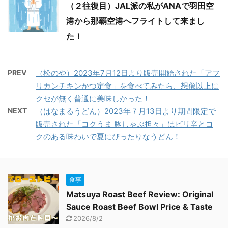
（２往復目）JAL派の私がANAで羽田空
港から那覇空港へフライトして来まし
た！
PREV
（松のや）2023年7月12日より販売開始された「アフ
リカンチキンかつ定食」を食べてみたら、想像以上に
クセが無く普通に美味しかった！
NEXT
（はなまるうどん）2023年７月13日より期間限定で
販売された「コクうま 豚しゃぶ担々」はピリ辛とコ
クのある味わいで夏にぴったりなうどん！
食事
Matsuya Roast Beef Review: Original
Sauce Roast Beef Bowl Price & Taste
2026/8/2