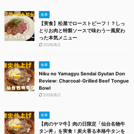
食事
【実食】松屋でローストビーフ！？しっ
とりお肉と特製ソースで味わう一風変わ
った本気メニュー
2026/8/2
食事
Niku no Yamagyu Sendai Gyutan Don
Review: Charcoal-Grilled Beef Tongue
Bowl
2026/8/2
食事
【肉のヤマ牛】肉の日限定「仙台名物牛
タン丼」を実食！炭火香る本格牛タンを