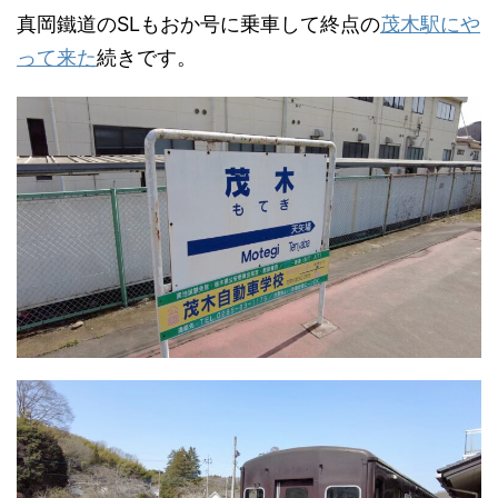
真岡鐵道のSLもおか号に乗車して終点の
茂木駅にや
って来た
続きです。