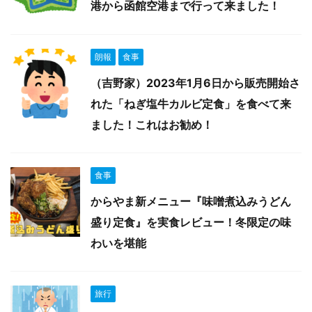
港から函館空港まで行って来ました！
朗報
食事
（吉野家）2023年1月6日から販売開始さ
れた「ねぎ塩牛カルビ定食」を食べて来
ました！これはお勧め！
食事
からやま新メニュー『味噌煮込みうどん
盛り定食』を実食レビュー！冬限定の味
わいを堪能
旅行