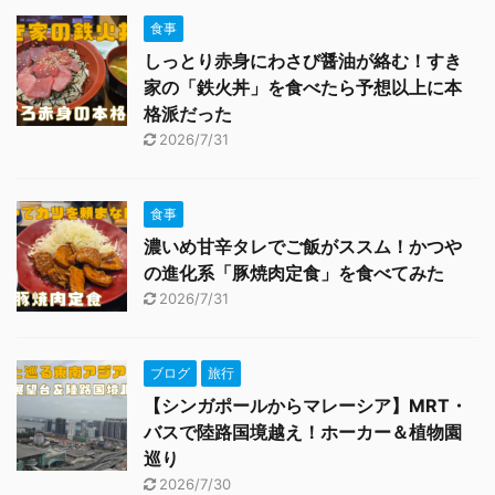
食事
しっとり赤身にわさび醤油が絡む！すき
家の「鉄火丼」を食べたら予想以上に本
格派だった
2026/7/31
食事
濃いめ甘辛タレでご飯がススム！かつや
の進化系「豚焼肉定食」を食べてみた
2026/7/31
ブログ
旅行
【シンガポールからマレーシア】MRT・
バスで陸路国境越え！ホーカー＆植物園
巡り
2026/7/30