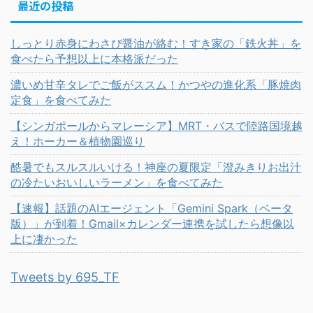
最近の投稿
しっとり赤身にわさび醤油が絡む！すき家の「鉄火丼」を
食べたら予想以上に本格派だった
濃いめ甘辛タレでご飯がススム！かつやの進化系「豚焼肉
定食」を食べてみた
【シンガポールからマレーシア】MRT・バスで陸路国境越
え！ホーカー＆植物園巡り
酷暑でもスルスルいける！神座の夏限定「澄みきりお出汁
の冷たいおいしいラーメン」を食べてみた
【速報】話題のAIエージェント「Gemini Spark（ベータ
版）」が到着！Gmail×カレンダー連携を試したら想像以
上に凄かった
Tweets by 695_TF