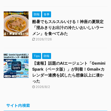
朗報
食事
酷暑でもスルスルいける！神座の夏限定
「澄みきりお出汁の冷たいおいしいラー
メン」を食べてみた
2026/7/26
Tips
朗報
【速報】話題のAIエージェント「Gemini
Spark（ベータ版）」が到着！Gmail×カ
レンダー連携を試したら想像以上に凄か
った
2026/8/2
サイト内検索