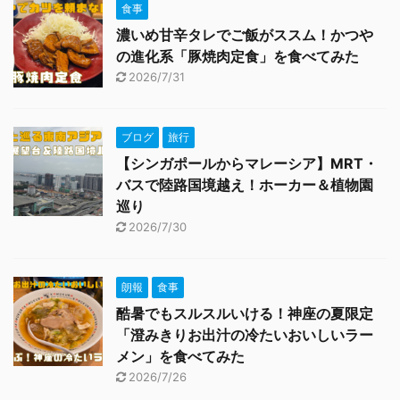
食事
濃いめ甘辛タレでご飯がススム！かつや
の進化系「豚焼肉定食」を食べてみた
2026/7/31
ブログ
旅行
【シンガポールからマレーシア】MRT・
バスで陸路国境越え！ホーカー＆植物園
巡り
2026/7/30
朗報
食事
酷暑でもスルスルいける！神座の夏限定
「澄みきりお出汁の冷たいおいしいラー
メン」を食べてみた
2026/7/26