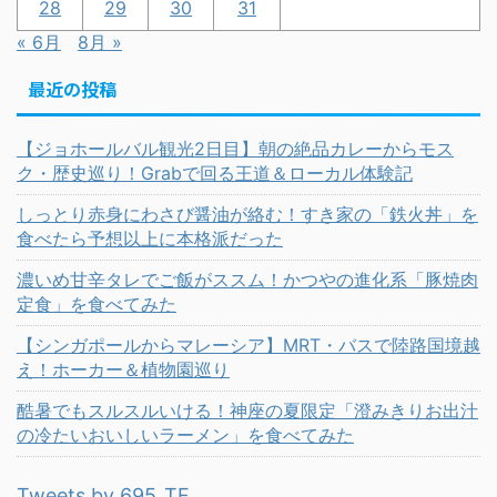
28
29
30
31
« 6月
8月 »
最近の投稿
【ジョホールバル観光2日目】朝の絶品カレーからモス
ク・歴史巡り！Grabで回る王道＆ローカル体験記
しっとり赤身にわさび醤油が絡む！すき家の「鉄火丼」を
食べたら予想以上に本格派だった
濃いめ甘辛タレでご飯がススム！かつやの進化系「豚焼肉
定食」を食べてみた
【シンガポールからマレーシア】MRT・バスで陸路国境越
え！ホーカー＆植物園巡り
酷暑でもスルスルいける！神座の夏限定「澄みきりお出汁
の冷たいおいしいラーメン」を食べてみた
Tweets by 695_TF