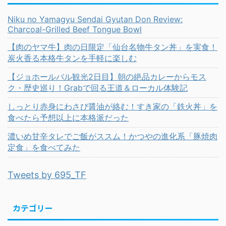
Niku no Yamagyu Sendai Gyutan Don Review:
Charcoal-Grilled Beef Tongue Bowl
【肉のヤマ牛】肉の日限定「仙台名物牛タン丼」を実食！
炭火香る本格牛タンを手軽に楽しむ
【ジョホールバル観光2日目】朝の絶品カレーからモス
ク・歴史巡り！Grabで回る王道＆ローカル体験記
しっとり赤身にわさび醤油が絡む！すき家の「鉄火丼」を
食べたら予想以上に本格派だった
濃いめ甘辛タレでご飯がススム！かつやの進化系「豚焼肉
定食」を食べてみた
Tweets by 695_TF
カテゴリー