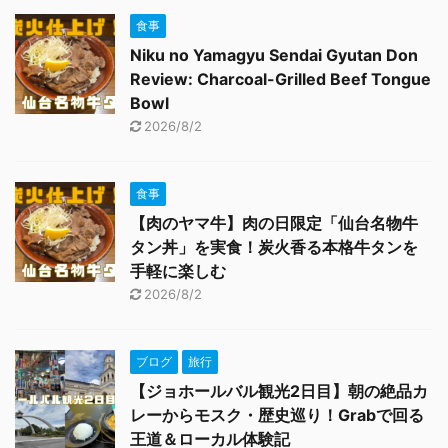
食事
Niku no Yamagyu Sendai Gyutan Don
Review: Charcoal-Grilled Beef Tongue
Bowl
2026/8/2
食事
【肉のヤマ牛】肉の日限定「仙台名物牛
タン丼」を実食！炭火香る本格牛タンを
手軽に楽しむ
2026/8/2
ブログ
旅行
【ジョホールバル観光2日目】朝の絶品カ
レーからモスク・歴史巡り！Grabで回る
王道＆ローカル体験記