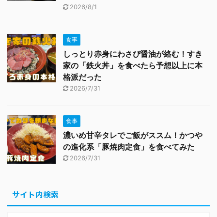
2026/8/1
食事
しっとり赤身にわさび醤油が絡む！すき
家の「鉄火丼」を食べたら予想以上に本
格派だった
2026/7/31
食事
濃いめ甘辛タレでご飯がススム！かつや
の進化系「豚焼肉定食」を食べてみた
2026/7/31
サイト内検索