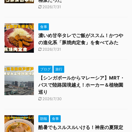
格派だった
2026/7/31
食事
濃いめ甘辛タレでご飯がススム！かつや
の進化系「豚焼肉定食」を食べてみた
2026/7/31
ブログ
旅行
【シンガポールからマレーシア】MRT・
バスで陸路国境越え！ホーカー＆植物園
巡り
2026/7/30
朗報
食事
酷暑でもスルスルいける！神座の夏限定