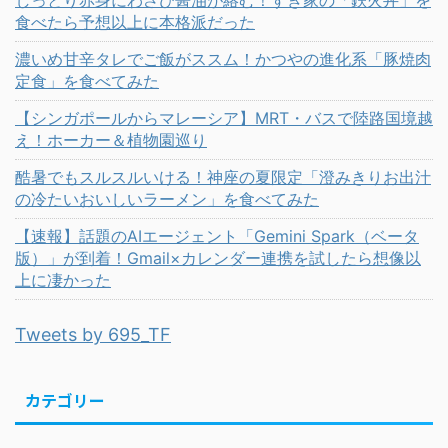
しっとり赤身にわさび醤油が絡む！すき家の「鉄火丼」を
食べたら予想以上に本格派だった
濃いめ甘辛タレでご飯がススム！かつやの進化系「豚焼肉
定食」を食べてみた
【シンガポールからマレーシア】MRT・バスで陸路国境越
え！ホーカー＆植物園巡り
酷暑でもスルスルいける！神座の夏限定「澄みきりお出汁
の冷たいおいしいラーメン」を食べてみた
【速報】話題のAIエージェント「Gemini Spark（ベータ
版）」が到着！Gmail×カレンダー連携を試したら想像以
上に凄かった
Tweets by 695_TF
カテゴリー