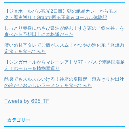
【ジョホールバル観光2日目】朝の絶品カレーからモス
ク・歴史巡り！Grabで回る王道＆ローカル体験記
しっとり赤身にわさび醤油が絡む！すき家の「鉄火丼」を
食べたら予想以上に本格派だった
濃いめ甘辛タレでご飯がススム！かつやの進化系「豚焼肉
定食」を食べてみた
【シンガポールからマレーシア】MRT・バスで陸路国境越
え！ホーカー＆植物園巡り
酷暑でもスルスルいける！神座の夏限定「澄みきりお出汁
の冷たいおいしいラーメン」を食べてみた
Tweets by 695_TF
カテゴリー