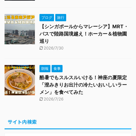
ブログ
旅行
【シンガポールからマレーシア】MRT・
バスで陸路国境越え！ホーカー＆植物園
巡り
2026/7/30
朗報
食事
酷暑でもスルスルいける！神座の夏限定
「澄みきりお出汁の冷たいおいしいラー
メン」を食べてみた
2026/7/26
サイト内検索