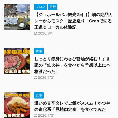
ブログ
旅行
【ジョホールバル観光2日目】朝の絶品カ
レーからモスク・歴史巡り！Grabで回る
王道＆ローカル体験記
2026/8/1
食事
しっとり赤身にわさび醤油が絡む！すき
家の「鉄火丼」を食べたら予想以上に本
格派だった
2026/7/31
食事
濃いめ甘辛タレでご飯がススム！かつや
の進化系「豚焼肉定食」を食べてみた
2026/7/31