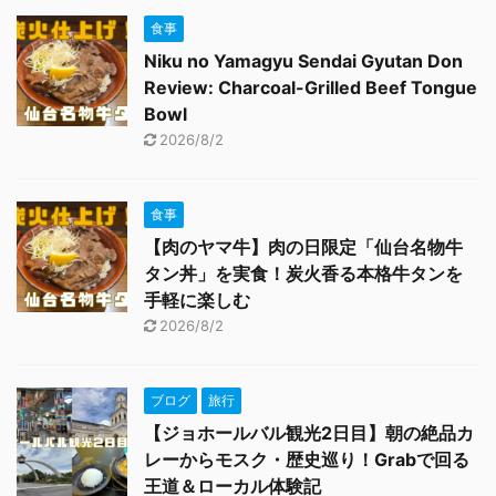
食事
Niku no Yamagyu Sendai Gyutan Don
Review: Charcoal-Grilled Beef Tongue
Bowl
2026/8/2
食事
【肉のヤマ牛】肉の日限定「仙台名物牛
タン丼」を実食！炭火香る本格牛タンを
手軽に楽しむ
2026/8/2
ブログ
旅行
【ジョホールバル観光2日目】朝の絶品カ
レーからモスク・歴史巡り！Grabで回る
王道＆ローカル体験記