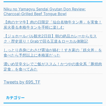
Niku no Yamagyu Sendai Gyutan Don Review:
Charcoal-Grilled Beef Tongue Bowl
【肉のヤマ牛】肉の日限定「仙台名物牛タン丼」を実食！
炭火香る本格牛タンを手軽に楽しむ
【ジョホールバル観光2日目】朝の絶品カレーからモス
ク・歴史巡り！Grabで回る王道＆ローカル体験記
しっとり赤身にわさび醤油が絡む！すき家の「鉄火丼」を
食べたら予想以上に本格派だった
濃いめ甘辛タレでご飯がススム！かつやの進化系「豚焼肉
定食」を食べてみた
Tweets by 695_TF
カテゴリー