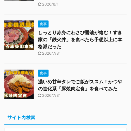
2026/8/1
食事
しっとり赤身にわさび醤油が絡む！すき
家の「鉄火丼」を食べたら予想以上に本
格派だった
2026/7/31
食事
濃いめ甘辛タレでご飯がススム！かつや
の進化系「豚焼肉定食」を食べてみた
2026/7/31
サイト内検索