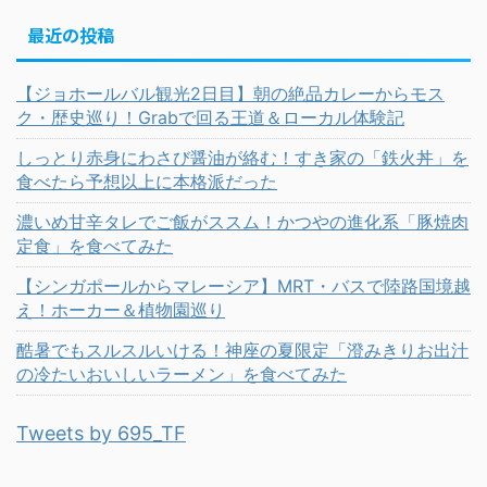
最近の投稿
【ジョホールバル観光2日目】朝の絶品カレーからモス
ク・歴史巡り！Grabで回る王道＆ローカル体験記
しっとり赤身にわさび醤油が絡む！すき家の「鉄火丼」を
食べたら予想以上に本格派だった
濃いめ甘辛タレでご飯がススム！かつやの進化系「豚焼肉
定食」を食べてみた
【シンガポールからマレーシア】MRT・バスで陸路国境越
え！ホーカー＆植物園巡り
酷暑でもスルスルいける！神座の夏限定「澄みきりお出汁
の冷たいおいしいラーメン」を食べてみた
Tweets by 695_TF