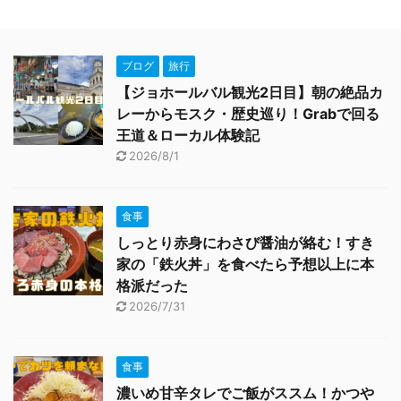
ブログ
旅行
【ジョホールバル観光2日目】朝の絶品カ
レーからモスク・歴史巡り！Grabで回る
王道＆ローカル体験記
2026/8/1
食事
しっとり赤身にわさび醤油が絡む！すき
家の「鉄火丼」を食べたら予想以上に本
格派だった
2026/7/31
食事
濃いめ甘辛タレでご飯がススム！かつや