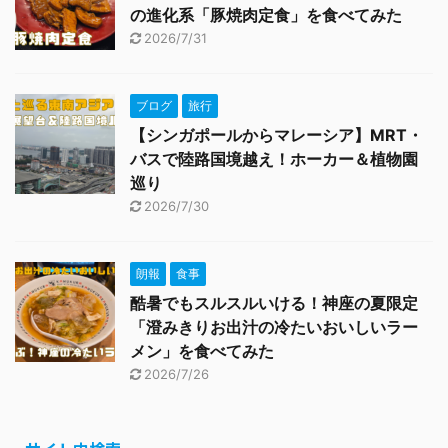
の進化系「豚焼肉定食」を食べてみた
2026/7/31
ブログ
旅行
【シンガポールからマレーシア】MRT・
バスで陸路国境越え！ホーカー＆植物園
巡り
2026/7/30
朗報
食事
酷暑でもスルスルいける！神座の夏限定
「澄みきりお出汁の冷たいおいしいラー
メン」を食べてみた
2026/7/26