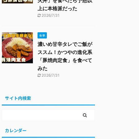
火丼」を食べたら予想以
上に本格派だった
2026/7/31
食事
濃いめ甘辛タレでご飯が
ススム！かつやの進化系
「豚焼肉定食」を食べて
みた
2026/7/31
サイト内検索
カレンダー