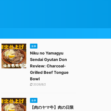
食事
Niku no Yamagyu
Sendai Gyutan Don
Review: Charcoal-
Grilled Beef Tongue
Bowl
2026/8/2
食事
【肉のヤマ牛】肉の日限