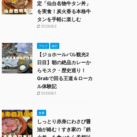
定「仙台名物牛タン丼」
を実食！炭火香る本格牛
タンを手軽に楽しむ
2026/8/2
ブログ
旅行
【ジョホールバル観光2
日目】朝の絶品カレーか
らモスク・歴史巡り！
Grabで回る王道＆ローカ
ル体験記
2026/8/1
食事
しっとり赤身にわさび醤
油が絡む！すき家の「鉄