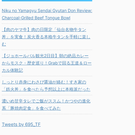
Niku no Yamagyu Sendai Gyutan Don Review:
Charcoal-Grilled Beef Tongue Bowl
【肉のヤマ牛】肉の日限定「仙台名物牛タン
丼」を実食！炭火香る本格牛タンを手軽に楽し
む
【ジョホールバル観光2日目】朝の絶品カレー
からモスク・歴史巡り！Grabで回る王道＆ロー
カル体験記
しっとり赤身にわさび醤油が絡む！すき家の
「鉄火丼」を食べたら予想以上に本格派だった
濃いめ甘辛タレでご飯がススム！かつやの進化
系「豚焼肉定食」を食べてみた
Tweets by 695_TF