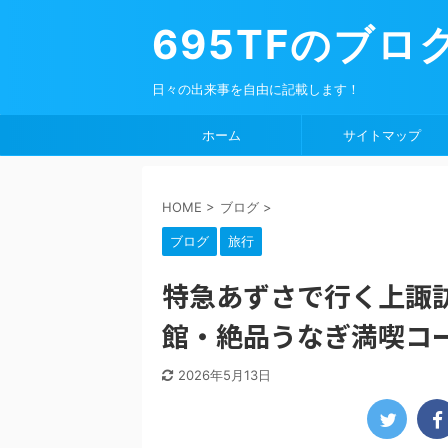
695TFのブロ
日々の出来事を自由に記載します！
ホーム
サイトマップ
HOME
>
ブログ
>
ブログ
旅行
特急あずさで行く上諏
館・絶品うなぎ満喫コ
2026年5月13日