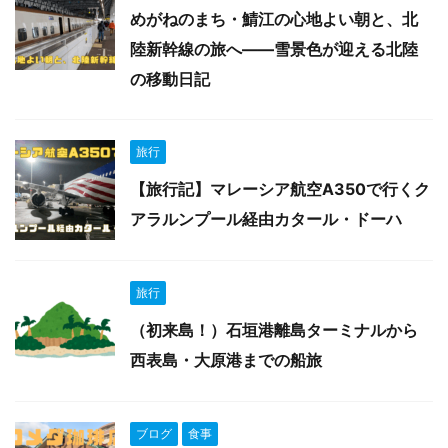
めがねのまち・鯖江の心地よい朝と、北
陸新幹線の旅へ——雪景色が迎える北陸
の移動日記
旅行
【旅行記】マレーシア航空A350で行くク
アラルンプール経由カタール・ドーハ
旅行
（初来島！）石垣港離島ターミナルから
西表島・大原港までの船旅
ブログ
食事