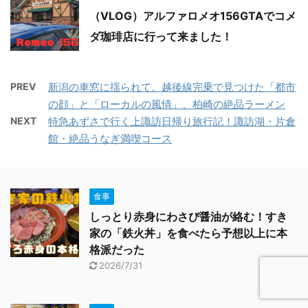
（VLOG）アルファロメオ156GTAでコメ
ダ珈琲店に行って来ました！
PREV
新潟の車窓に揺られて。越後線完乗で見つけた「都市
の顔」と「ローカルの風情」、柏崎の絶品ラーメン
NEXT
特急あずさで行く上諏訪日帰り旅行記！諏訪湖・片倉
館・絶品うなぎ満喫コース
食事
しっとり赤身にわさび醤油が絡む！すき
家の「鉄火丼」を食べたら予想以上に本
格派だった
2026/7/31