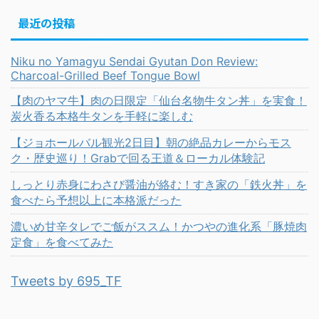
最近の投稿
Niku no Yamagyu Sendai Gyutan Don Review:
Charcoal-Grilled Beef Tongue Bowl
【肉のヤマ牛】肉の日限定「仙台名物牛タン丼」を実食！
炭火香る本格牛タンを手軽に楽しむ
【ジョホールバル観光2日目】朝の絶品カレーからモス
ク・歴史巡り！Grabで回る王道＆ローカル体験記
しっとり赤身にわさび醤油が絡む！すき家の「鉄火丼」を
食べたら予想以上に本格派だった
濃いめ甘辛タレでご飯がススム！かつやの進化系「豚焼肉
定食」を食べてみた
Tweets by 695_TF