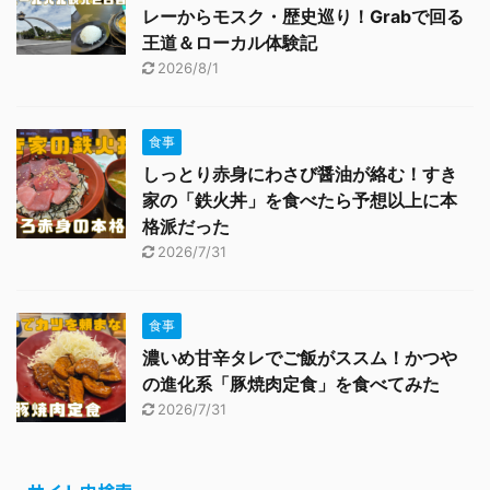
レーからモスク・歴史巡り！Grabで回る
王道＆ローカル体験記
2026/8/1
食事
しっとり赤身にわさび醤油が絡む！すき
家の「鉄火丼」を食べたら予想以上に本
格派だった
2026/7/31
食事
濃いめ甘辛タレでご飯がススム！かつや
の進化系「豚焼肉定食」を食べてみた
2026/7/31