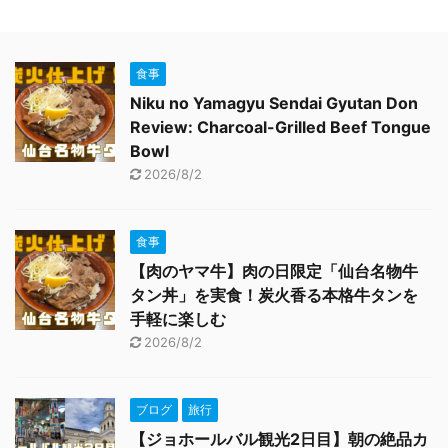
食事
Niku no Yamagyu Sendai Gyutan Don
Review: Charcoal-Grilled Beef Tongue
Bowl
2026/8/2
食事
【肉のヤマ牛】肉の日限定「仙台名物牛
タン丼」を実食！炭火香る本格牛タンを
手軽に楽しむ
2026/8/2
ブログ
旅行
【ジョホールバル観光2日目】朝の絶品カ