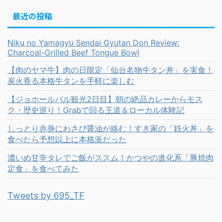
最近の投稿
Niku no Yamagyu Sendai Gyutan Don Review:
Charcoal-Grilled Beef Tongue Bowl
【肉のヤマ牛】肉の日限定「仙台名物牛タン丼」を実食！
炭火香る本格牛タンを手軽に楽しむ
【ジョホールバル観光2日目】朝の絶品カレーからモス
ク・歴史巡り！Grabで回る王道＆ローカル体験記
しっとり赤身にわさび醤油が絡む！すき家の「鉄火丼」を
食べたら予想以上に本格派だった
濃いめ甘辛タレでご飯がススム！かつやの進化系「豚焼肉
定食」を食べてみた
Tweets by 695_TF