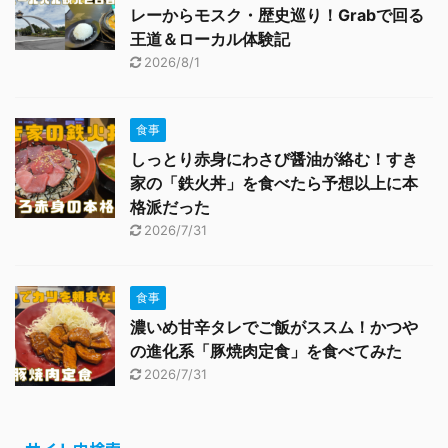
レーからモスク・歴史巡り！Grabで回る
王道＆ローカル体験記
2026/8/1
食事
しっとり赤身にわさび醤油が絡む！すき
家の「鉄火丼」を食べたら予想以上に本
格派だった
2026/7/31
食事
濃いめ甘辛タレでご飯がススム！かつや
の進化系「豚焼肉定食」を食べてみた
2026/7/31