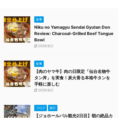
食事
Niku no Yamagyu Sendai Gyutan Don
Review: Charcoal-Grilled Beef Tongue
Bowl
2026/8/2
食事
【肉のヤマ牛】肉の日限定「仙台名物牛
タン丼」を実食！炭火香る本格牛タンを
手軽に楽しむ
2026/8/2
ブログ
旅行
【ジョホールバル観光2日目】朝の絶品カ