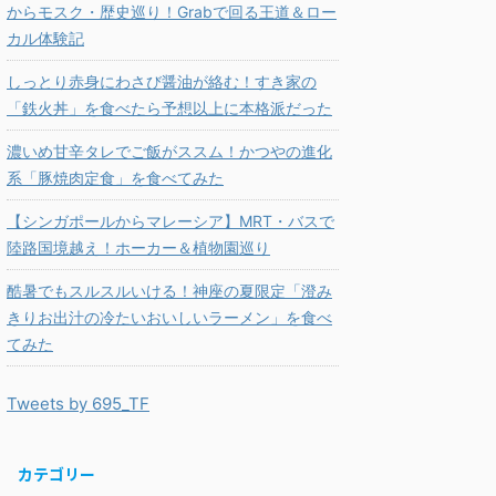
からモスク・歴史巡り！Grabで回る王道＆ロー
カル体験記
しっとり赤身にわさび醤油が絡む！すき家の
「鉄火丼」を食べたら予想以上に本格派だった
濃いめ甘辛タレでご飯がススム！かつやの進化
系「豚焼肉定食」を食べてみた
【シンガポールからマレーシア】MRT・バスで
陸路国境越え！ホーカー＆植物園巡り
酷暑でもスルスルいける！神座の夏限定「澄み
きりお出汁の冷たいおいしいラーメン」を食べ
てみた
Tweets by 695_TF
カテゴリー