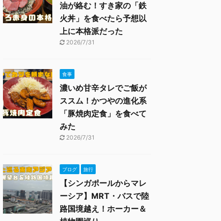
油が絡む！すき家の「鉄
火丼」を食べたら予想以
上に本格派だった
2026/7/31
食事
濃いめ甘辛タレでご飯が
ススム！かつやの進化系
「豚焼肉定食」を食べて
みた
2026/7/31
ブログ
旅行
【シンガポールからマレ
ーシア】MRT・バスで陸
路国境越え！ホーカー＆