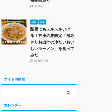
植物園巡り
2026/7/30
朗報
食事
酷暑でもスルスルいけ
る！神座の夏限定「澄み
きりお出汁の冷たいおい
しいラーメン」を食べて
みた
2026/7/26
サイト内検索
カレンダー