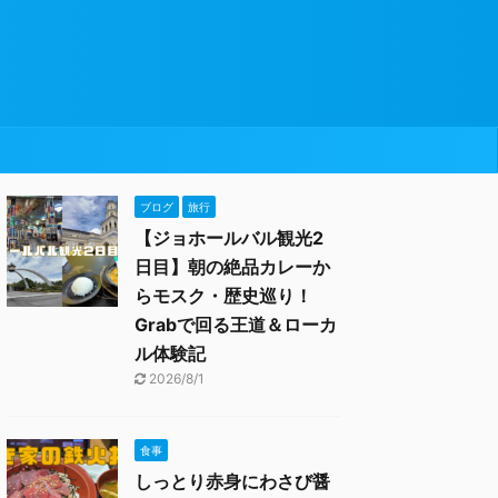
ブログ
旅行
【ジョホールバル観光2
日目】朝の絶品カレーか
らモスク・歴史巡り！
Grabで回る王道＆ローカ
ル体験記
2026/8/1
食事
しっとり赤身にわさび醤