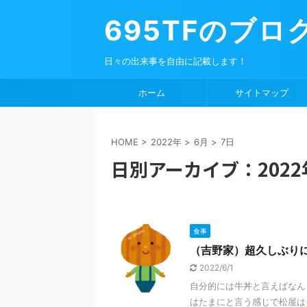
695TFのブロ
日々の出来事を自由に記載します！
ホーム
サイトマップ
HOME
>
2022年
>
6月
>
7日
日別アーカイブ：2022
食事
（吉野家）超久しぶりに
2022/6/1
自分的には牛丼と言えばなん
はたまにと言う感じで松屋は