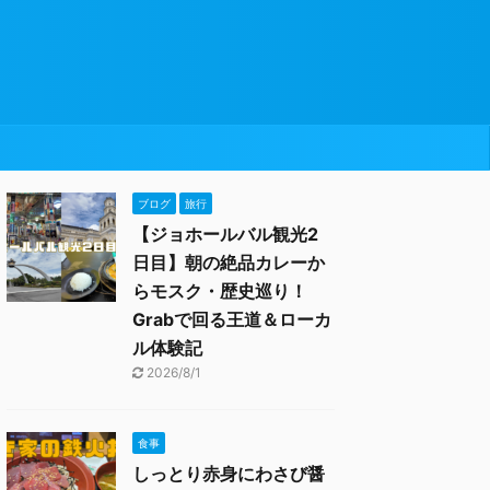
ブログ
旅行
【ジョホールバル観光2
日目】朝の絶品カレーか
らモスク・歴史巡り！
Grabで回る王道＆ローカ
ル体験記
2026/8/1
食事
しっとり赤身にわさび醤