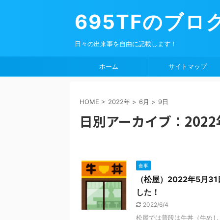
695TFのブロ
日々の出来事を自由に記載します！
ホーム
サイトマップ
HOME
>
2022年
>
6月
>
9日
日別アーカイブ：2022
食事
（松屋）2022年5月3
した！
2022/6/4
松屋では普段は牛丼（牛めし