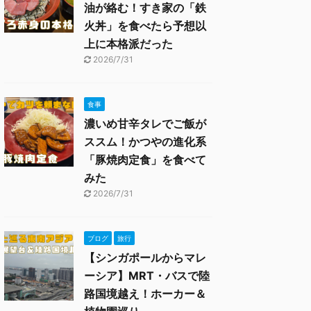
油が絡む！すき家の「鉄
火丼」を食べたら予想以
上に本格派だった
2026/7/31
食事
濃いめ甘辛タレでご飯が
ススム！かつやの進化系
「豚焼肉定食」を食べて
みた
2026/7/31
ブログ
旅行
【シンガポールからマレ
ーシア】MRT・バスで陸
路国境越え！ホーカー＆