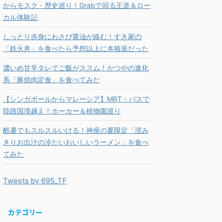
からモスク・歴史巡り！Grabで回る王道＆ロー
カル体験記
しっとり赤身にわさび醤油が絡む！すき家の
「鉄火丼」を食べたら予想以上に本格派だった
濃いめ甘辛タレでご飯がススム！かつやの進化
系「豚焼肉定食」を食べてみた
【シンガポールからマレーシア】MRT・バスで
陸路国境越え！ホーカー＆植物園巡り
酷暑でもスルスルいける！神座の夏限定「澄み
きりお出汁の冷たいおいしいラーメン」を食べ
てみた
Tweets by 695_TF
カテゴリー