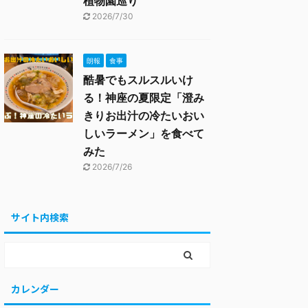
植物園巡り
2026/7/30
朗報
食事
酷暑でもスルスルいけ
る！神座の夏限定「澄み
きりお出汁の冷たいおい
しいラーメン」を食べて
みた
2026/7/26
サイト内検索
カレンダー