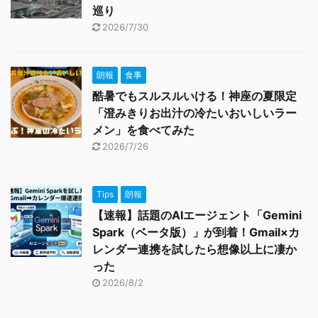
巡り
2026/7/30
朗報
食事
酷暑でもスルスルいける！神座の夏限定
「澄みきりお出汁の冷たいおいしいラー
メン」を食べてみた
2026/7/26
Tips
朗報
【速報】話題のAIエージェント「Gemini
Spark（ベータ版）」が到着！Gmail×カ
レンダー連携を試したら想像以上に凄か
った
2026/8/2