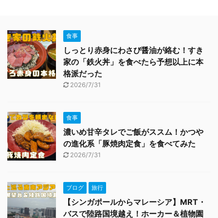
食事
しっとり赤身にわさび醤油が絡む！すき
家の「鉄火丼」を食べたら予想以上に本
格派だった
2026/7/31
食事
濃いめ甘辛タレでご飯がススム！かつや
の進化系「豚焼肉定食」を食べてみた
2026/7/31
ブログ
旅行
【シンガポールからマレーシア】MRT・
バスで陸路国境越え！ホーカー＆植物園