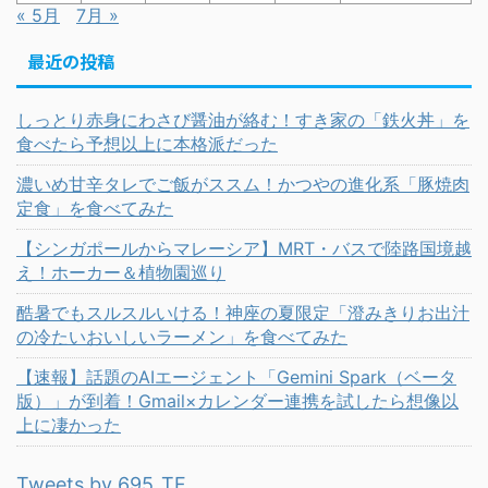
« 5月
7月 »
最近の投稿
しっとり赤身にわさび醤油が絡む！すき家の「鉄火丼」を
食べたら予想以上に本格派だった
濃いめ甘辛タレでご飯がススム！かつやの進化系「豚焼肉
定食」を食べてみた
【シンガポールからマレーシア】MRT・バスで陸路国境越
え！ホーカー＆植物園巡り
酷暑でもスルスルいける！神座の夏限定「澄みきりお出汁
の冷たいおいしいラーメン」を食べてみた
【速報】話題のAIエージェント「Gemini Spark（ベータ
版）」が到着！Gmail×カレンダー連携を試したら想像以
上に凄かった
Tweets by 695_TF