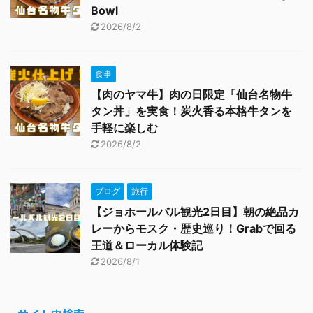
Bowl
2026/8/2
食事
【肉のヤマ牛】肉の日限定「仙台名物牛
タン丼」を実食！炭火香る本格牛タンを
手軽に楽しむ
2026/8/2
ブログ
旅行
【ジョホールバル観光2日目】朝の絶品カ
レーからモスク・歴史巡り！Grabで回る
王道＆ローカル体験記
2026/8/1