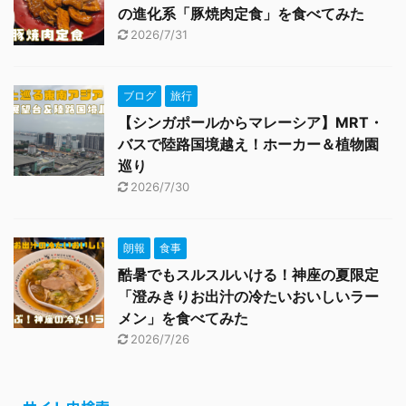
の進化系「豚焼肉定食」を食べてみた
2026/7/31
ブログ
旅行
【シンガポールからマレーシア】MRT・
バスで陸路国境越え！ホーカー＆植物園
巡り
2026/7/30
朗報
食事
酷暑でもスルスルいける！神座の夏限定
「澄みきりお出汁の冷たいおいしいラー
メン」を食べてみた
2026/7/26