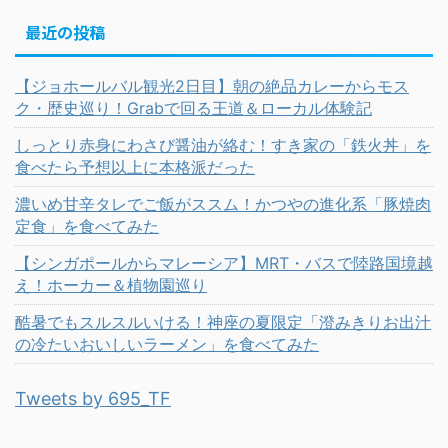
最近の投稿
【ジョホールバル観光2日目】朝の絶品カレーからモス
ク・歴史巡り！Grabで回る王道＆ローカル体験記
しっとり赤身にわさび醤油が絡む！すき家の「鉄火丼」を
食べたら予想以上に本格派だった
濃いめ甘辛タレでご飯がススム！かつやの進化系「豚焼肉
定食」を食べてみた
【シンガポールからマレーシア】MRT・バスで陸路国境越
え！ホーカー＆植物園巡り
酷暑でもスルスルいける！神座の夏限定「澄みきりお出汁
の冷たいおいしいラーメン」を食べてみた
Tweets by 695_TF