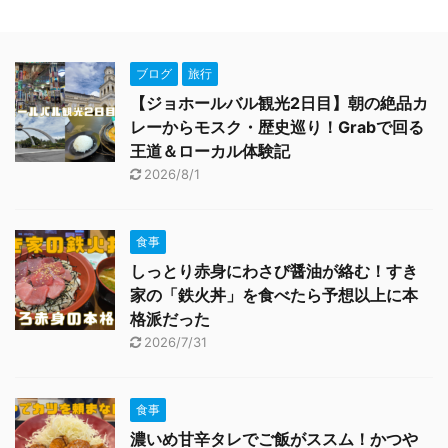
ブログ
旅行
【ジョホールバル観光2日目】朝の絶品カ
レーからモスク・歴史巡り！Grabで回る
王道＆ローカル体験記
2026/8/1
食事
しっとり赤身にわさび醤油が絡む！すき
家の「鉄火丼」を食べたら予想以上に本
格派だった
2026/7/31
食事
濃いめ甘辛タレでご飯がススム！かつや