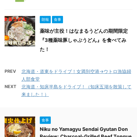
朗報
食事
薬味が主役！はなまるうどんの期間限定
『3種薬味豚しゃぶうどん』を食べてみ
た！
PREV
北海道・道東をドライブ！女満別空港→ウトロ漁協婦
人部食堂
NEXT
北海道・知床半島をドライブ！（知床五湖を散策して
来ました！）
食事
Niku no Yamagyu Sendai Gyutan Don
Review: Charcoal-Grilled Beef Tongue