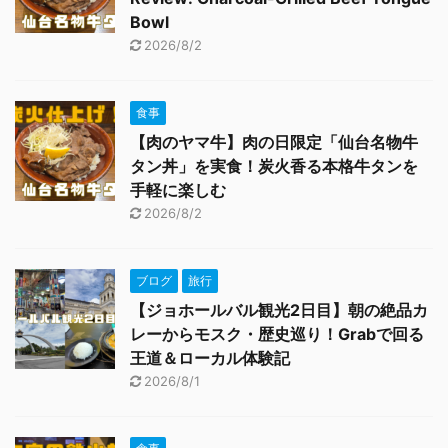
Bowl
2026/8/2
食事
【肉のヤマ牛】肉の日限定「仙台名物牛
タン丼」を実食！炭火香る本格牛タンを
手軽に楽しむ
2026/8/2
ブログ
旅行
【ジョホールバル観光2日目】朝の絶品カ
レーからモスク・歴史巡り！Grabで回る
王道＆ローカル体験記
2026/8/1