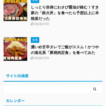
食事
しっとり赤身にわさび醤油が絡む！すき
家の「鉄火丼」を食べたら予想以上に本
格派だった
2026/7/31
食事
濃いめ甘辛タレでご飯がススム！かつや
の進化系「豚焼肉定食」を食べてみた
2026/7/31
サイト内検索
カレンダー