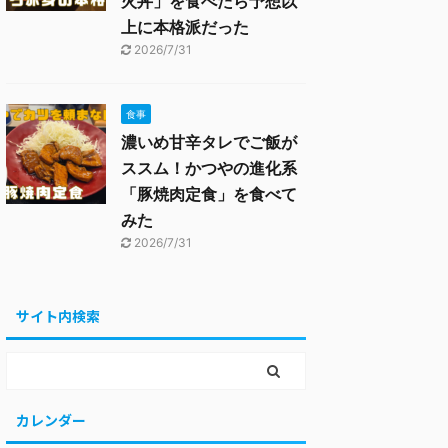
火丼」を食べたら予想以
上に本格派だった
2026/7/31
食事
濃いめ甘辛タレでご飯が
ススム！かつやの進化系
「豚焼肉定食」を食べて
みた
2026/7/31
サイト内検索
カレンダー