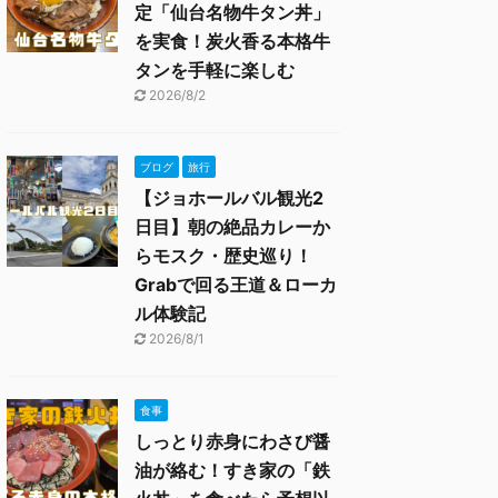
定「仙台名物牛タン丼」
を実食！炭火香る本格牛
タンを手軽に楽しむ
2026/8/2
ブログ
旅行
【ジョホールバル観光2
日目】朝の絶品カレーか
らモスク・歴史巡り！
Grabで回る王道＆ローカ
ル体験記
2026/8/1
食事
しっとり赤身にわさび醤
油が絡む！すき家の「鉄