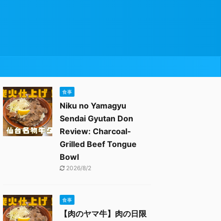
食事
Niku no Yamagyu
Sendai Gyutan Don
Review: Charcoal-
Grilled Beef Tongue
Bowl
2026/8/2
食事
【肉のヤマ牛】肉の日限