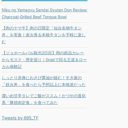
Niku no Yamagyu Sendai Gyutan Don Review:
Charcoal-Grilled Beef Tongue Bowl
【肉のヤマ牛】肉の日限定「仙台名物牛タン
丼」を実食！炭火香る本格牛タンを手軽に楽し
む
【ジョホールバル観光2日目】朝の絶品カレー
からモスク・歴史巡り！Grabで回る王道＆ロー
カル体験記
しっとり赤身にわさび醤油が絡む！すき家の
「鉄火丼」を食べたら予想以上に本格派だった
濃いめ甘辛タレでご飯がススム！かつやの進化
系「豚焼肉定食」を食べてみた
Tweets by 695_TF