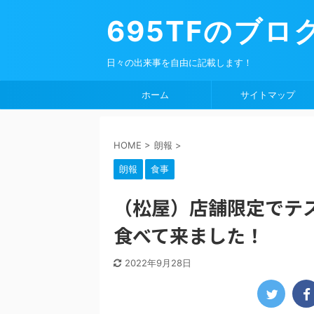
695TFのブロ
日々の出来事を自由に記載します！
ホーム
サイトマップ
HOME
>
朗報
>
朗報
食事
（松屋）店舗限定でテ
食べて来ました！
2022年9月28日