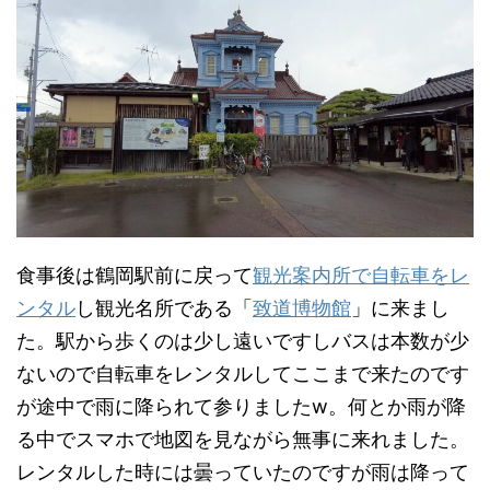
食事後は鶴岡駅前に戻って
観光案内所で自転車をレ
ンタル
し観光名所である「
致道博物館
」に来まし
た。駅から歩くのは少し遠いですしバスは本数が少
ないので自転車をレンタルしてここまで来たのです
が途中で雨に降られて参りましたw。何とか雨が降
る中でスマホで地図を見ながら無事に来れました。
レンタルした時には曇っていたのですが雨は降って