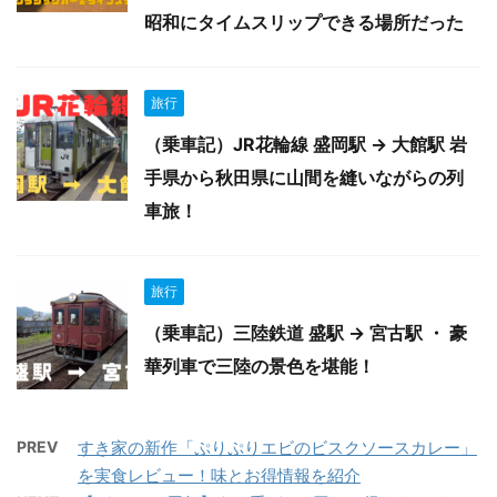
昭和にタイムスリップできる場所だった
旅行
（乗車記）JR花輪線 盛岡駅 → 大館駅 岩
手県から秋田県に山間を縫いながらの列
車旅！
旅行
（乗車記）三陸鉄道 盛駅 → 宮古駅 ・ 豪
華列車で三陸の景色を堪能！
PREV
すき家の新作「ぷりぷりエビのビスクソースカレー」
を実食レビュー！味とお得情報を紹介