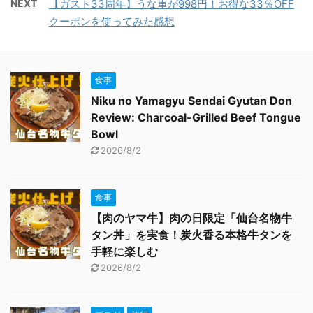
NEXT
【ガスト33周年】うな重が998円！お得な33％OFF
クーポンを使ってみた感想
食事
Niku no Yamagyu Sendai Gyutan Don
Review: Charcoal-Grilled Beef Tongue
Bowl
2026/8/2
食事
【肉のヤマ牛】肉の日限定「仙台名物牛
タン丼」を実食！炭火香る本格牛タンを
手軽に楽しむ
2026/8/2