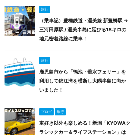
旅行
（乗車記）豊橋鉄道・渥美線 新豊橋駅 →
三河田原駅 / 渥美半島に延びる18キロの
地元密着路線に乗車！
旅行
鹿児島市から「鴨池・垂水フェリー」を
利用して錦江湾を横断し大隅半島に向か
いました！
ブログ
旅行
車好き以外も楽しめる！新潟「KYOWAク
ラシックカー＆ライフステーション」は