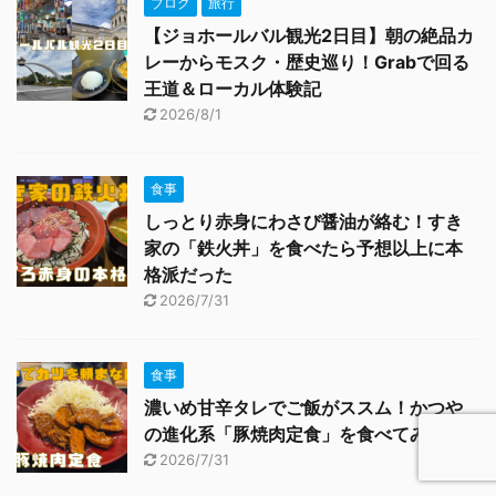
ブログ
旅行
【ジョホールバル観光2日目】朝の絶品カ
レーからモスク・歴史巡り！Grabで回る
王道＆ローカル体験記
2026/8/1
食事
しっとり赤身にわさび醤油が絡む！すき
家の「鉄火丼」を食べたら予想以上に本
格派だった
2026/7/31
食事
濃いめ甘辛タレでご飯がススム！かつや
の進化系「豚焼肉定食」を食べてみた
2026/7/31