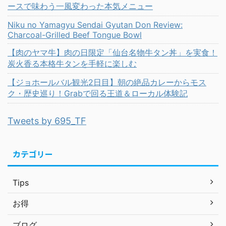
ースで味わう一風変わった本気メニュー
Niku no Yamagyu Sendai Gyutan Don Review:
Charcoal-Grilled Beef Tongue Bowl
【肉のヤマ牛】肉の日限定「仙台名物牛タン丼」を実食！
炭火香る本格牛タンを手軽に楽しむ
【ジョホールバル観光2日目】朝の絶品カレーからモス
ク・歴史巡り！Grabで回る王道＆ローカル体験記
Tweets by 695_TF
カテゴリー
Tips
お得
ブログ