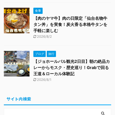
食事
【肉のヤマ牛】肉の日限定「仙台名物牛
タン丼」を実食！炭火香る本格牛タンを
手軽に楽しむ
2026/8/2
ブログ
旅行
【ジョホールバル観光2日目】朝の絶品カ
レーからモスク・歴史巡り！Grabで回る
王道＆ローカル体験記
2026/8/1
サイト内検索