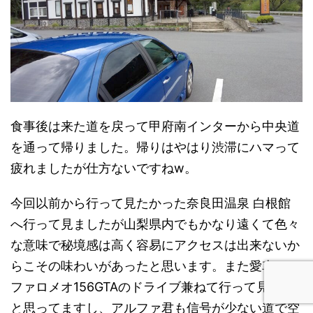
食事後は来た道を戻って甲府南インターから中央道
を通って帰りました。帰りはやはり渋滞にハマって
疲れましたが仕方ないですねw。
今回以前から行って見たかった奈良田温泉 白根館
へ行って見ましたが山梨県内でもかなり遠くて色々
な意味で秘境感は高く容易にアクセスは出来ないか
らこその味わいがあったと思います。また愛車アル
ファロメオ156GTAのドライブ兼ねて行って見たい
と思ってますし、アルファ君も信号が少ない道で空