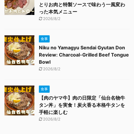
とりお肉と特製ソースで味わう一風変わ
った本気メニュー
2026/8/2
食事
Niku no Yamagyu Sendai Gyutan Don
Review: Charcoal-Grilled Beef Tongue
Bowl
2026/8/2
食事
【肉のヤマ牛】肉の日限定「仙台名物牛
タン丼」を実食！炭火香る本格牛タンを
手軽に楽しむ
2026/8/2