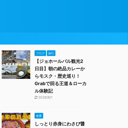
ブログ
旅行
【ジョホールバル観光2
日目】朝の絶品カレーか
らモスク・歴史巡り！
Grabで回る王道＆ローカ
ル体験記
2026/8/1
食事
しっとり赤身にわさび醤