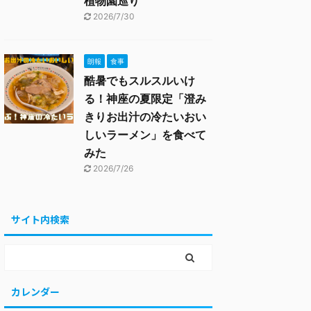
植物園巡り
2026/7/30
朗報
食事
酷暑でもスルスルいけ
る！神座の夏限定「澄み
きりお出汁の冷たいおい
しいラーメン」を食べて
みた
2026/7/26
サイト内検索
カレンダー