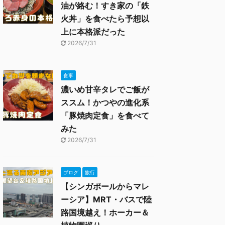
油が絡む！すき家の「鉄
火丼」を食べたら予想以
上に本格派だった
2026/7/31
食事
濃いめ甘辛タレでご飯が
ススム！かつやの進化系
「豚焼肉定食」を食べて
みた
2026/7/31
ブログ
旅行
【シンガポールからマレ
ーシア】MRT・バスで陸
路国境越え！ホーカー＆