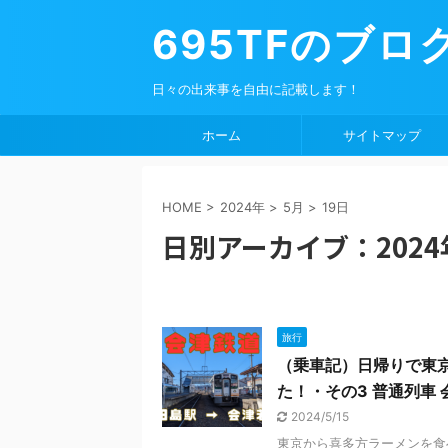
695TFのブロ
日々の出来事を自由に記載します！
ホーム
サイトマップ
HOME
>
2024年
>
5月
>
19日
日別アーカイブ：2024
旅行
（乗車記）日帰りで東
た！・その3 普通列車 
2024/5/15
東京から喜多方ラーメンを食