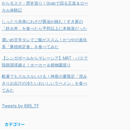
からモスク・歴史巡り！Grabで回る王道＆ロー
カル体験記
しっとり赤身にわさび醤油が絡む！すき家の
「鉄火丼」を食べたら予想以上に本格派だった
濃いめ甘辛タレでご飯がススム！かつやの進化
系「豚焼肉定食」を食べてみた
【シンガポールからマレーシア】MRT・バスで
陸路国境越え！ホーカー＆植物園巡り
酷暑でもスルスルいける！神座の夏限定「澄み
きりお出汁の冷たいおいしいラーメン」を食べ
てみた
Tweets by 695_TF
カテゴリー