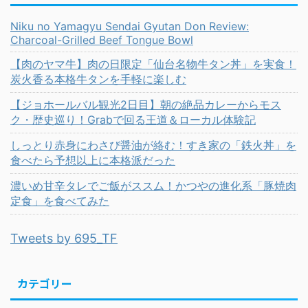
Niku no Yamagyu Sendai Gyutan Don Review:
Charcoal-Grilled Beef Tongue Bowl
【肉のヤマ牛】肉の日限定「仙台名物牛タン丼」を実食！
炭火香る本格牛タンを手軽に楽しむ
【ジョホールバル観光2日目】朝の絶品カレーからモス
ク・歴史巡り！Grabで回る王道＆ローカル体験記
しっとり赤身にわさび醤油が絡む！すき家の「鉄火丼」を
食べたら予想以上に本格派だった
濃いめ甘辛タレでご飯がススム！かつやの進化系「豚焼肉
定食」を食べてみた
Tweets by 695_TF
カテゴリー