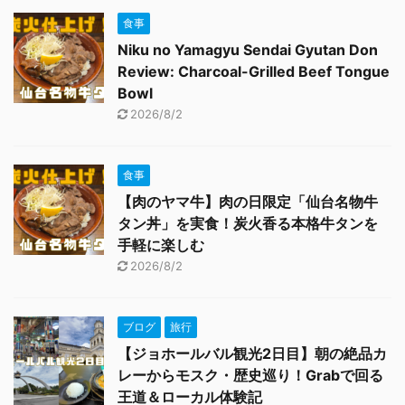
食事
Niku no Yamagyu Sendai Gyutan Don
Review: Charcoal-Grilled Beef Tongue
Bowl
2026/8/2
食事
【肉のヤマ牛】肉の日限定「仙台名物牛
タン丼」を実食！炭火香る本格牛タンを
手軽に楽しむ
2026/8/2
ブログ
旅行
【ジョホールバル観光2日目】朝の絶品カ
レーからモスク・歴史巡り！Grabで回る
王道＆ローカル体験記