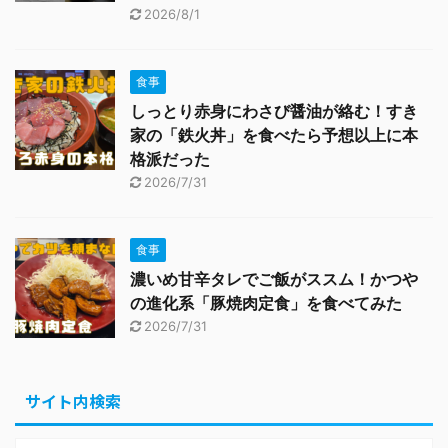
2026/8/1
食事
しっとり赤身にわさび醤油が絡む！すき
家の「鉄火丼」を食べたら予想以上に本
格派だった
2026/7/31
食事
濃いめ甘辛タレでご飯がススム！かつや
の進化系「豚焼肉定食」を食べてみた
2026/7/31
サイト内検索