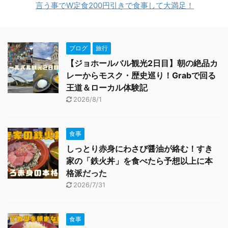
言う事でW定食200円引きで食事して大満足！
ブログ
旅行
【ジョホールバル観光2日目】朝の絶品カ
レーからモスク・歴史巡り！Grabで回る
王道＆ローカル体験記
2026/8/1
食事
しっとり赤身にわさび醤油が絡む！すき
家の「鉄火丼」を食べたら予想以上に本
格派だった
2026/7/31
食事