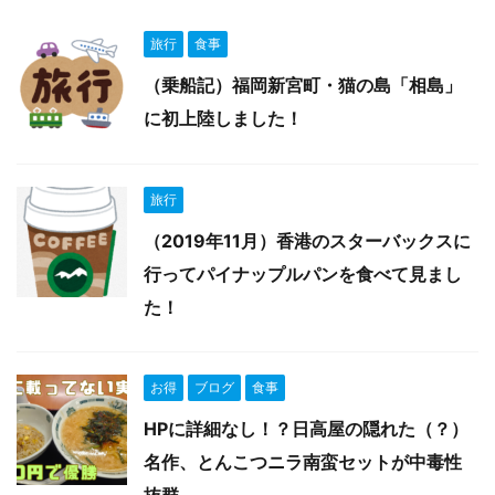
旅行
食事
（乗船記）福岡新宮町・猫の島「相島」
に初上陸しました！
旅行
（2019年11月）香港のスターバックスに
行ってパイナップルパンを食べて見まし
た！
お得
ブログ
食事
HPに詳細なし！？日高屋の隠れた（？）
名作、とんこつニラ南蛮セットが中毒性
抜群