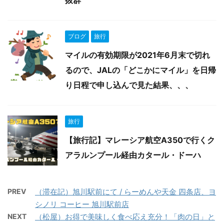
ブログ
旅行
マイルの有効期限が2021年6月末で切れ
るので、JALの「どこかにマイル」を日帰
り日程で申し込んで見た結果、、、
旅行
【旅行記】マレーシア航空A350で行くク
アラルンプール経由カタール・ドーハ
PREV
（滞在記）旭川駅前にて / らーめんや天金 四条店、ヨ
シノリ コーヒー 旭川駅前店
NEXT
（松屋）お得で美味しく食べ応え充分！「肉の日」と