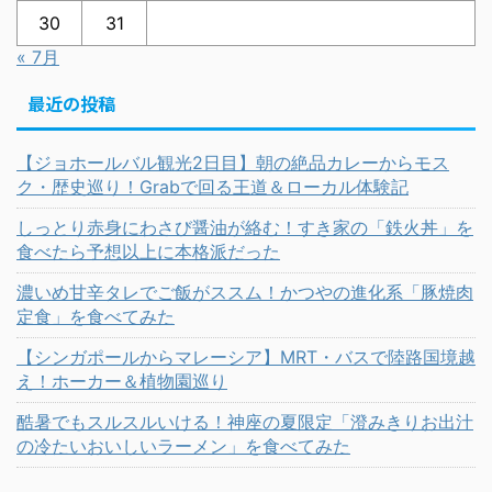
30
31
« 7月
最近の投稿
【ジョホールバル観光2日目】朝の絶品カレーからモス
ク・歴史巡り！Grabで回る王道＆ローカル体験記
しっとり赤身にわさび醤油が絡む！すき家の「鉄火丼」を
食べたら予想以上に本格派だった
濃いめ甘辛タレでご飯がススム！かつやの進化系「豚焼肉
定食」を食べてみた
【シンガポールからマレーシア】MRT・バスで陸路国境越
え！ホーカー＆植物園巡り
酷暑でもスルスルいける！神座の夏限定「澄みきりお出汁
の冷たいおいしいラーメン」を食べてみた