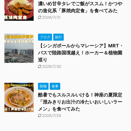
濃いめ甘辛タレでご飯がススム！かつや
の進化系「豚焼肉定食」を食べてみた
2026/7/31
ブログ
旅行
【シンガポールからマレーシア】MRT・
バスで陸路国境越え！ホーカー＆植物園
巡り
2026/7/30
朗報
食事
酷暑でもスルスルいける！神座の夏限定
「澄みきりお出汁の冷たいおいしいラー
メン」を食べてみた
2026/7/26