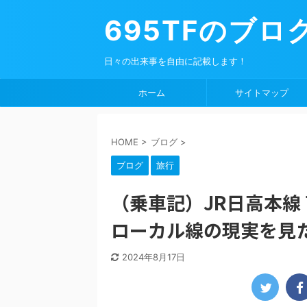
695TFのブロ
日々の出来事を自由に記載します！
ホーム
サイトマップ
HOME
>
ブログ
>
ブログ
旅行
（乗車記）JR日高本線 
ローカル線の現実を見
2024年8月17日