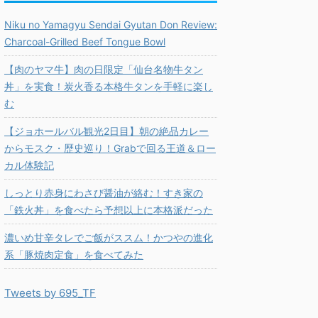
Niku no Yamagyu Sendai Gyutan Don Review:
Charcoal-Grilled Beef Tongue Bowl
【肉のヤマ牛】肉の日限定「仙台名物牛タン
丼」を実食！炭火香る本格牛タンを手軽に楽し
む
【ジョホールバル観光2日目】朝の絶品カレー
からモスク・歴史巡り！Grabで回る王道＆ロー
カル体験記
しっとり赤身にわさび醤油が絡む！すき家の
「鉄火丼」を食べたら予想以上に本格派だった
濃いめ甘辛タレでご飯がススム！かつやの進化
系「豚焼肉定食」を食べてみた
Tweets by 695_TF