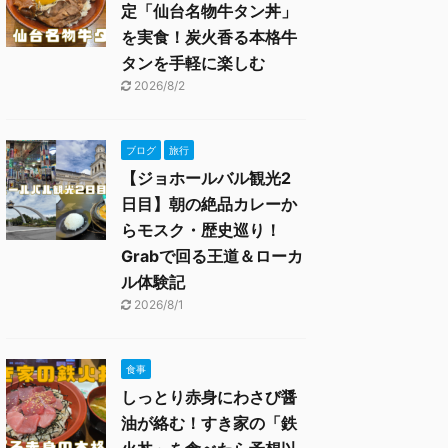
定「仙台名物牛タン丼」
を実食！炭火香る本格牛
タンを手軽に楽しむ
2026/8/2
ブログ
旅行
【ジョホールバル観光2
日目】朝の絶品カレーか
らモスク・歴史巡り！
Grabで回る王道＆ローカ
ル体験記
2026/8/1
食事
しっとり赤身にわさび醤
油が絡む！すき家の「鉄