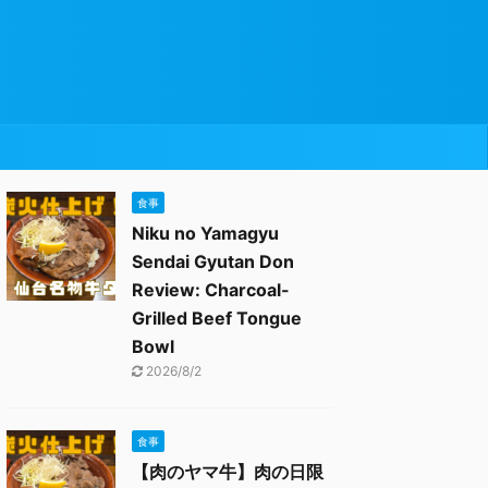
食事
Niku no Yamagyu
Sendai Gyutan Don
Review: Charcoal-
Grilled Beef Tongue
Bowl
2026/8/2
食事
【肉のヤマ牛】肉の日限