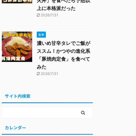
火丼」を食べたら予想以
上に本格派だった
2026/7/31
食事
濃いめ甘辛タレでご飯が
ススム！かつやの進化系
「豚焼肉定食」を食べて
みた
2026/7/31
サイト内検索
カレンダー