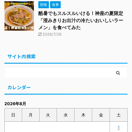
朗報
食事
酷暑でもスルスルいける！神座の夏限定
「澄みきりお出汁の冷たいおいしいラー
メン」を食べてみた
2026/7/26
サイト内検索
カレンダー
2026年8月
日
月
火
水
木
金
土
1