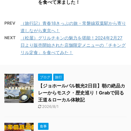
を食べて来ました！
PREV
（旅行記）青春18きっぷの旅・常磐線双葉駅から寄り
道しながら東京へ！
NEXT
（松屋）グリルチキンの魅力を堪能！2024年2月27
日より販売開始された店舗限定メニューの「チキング
リル定食」を食べてみた！
ブログ
旅行
【ジョホールバル観光2日目】朝の絶品カ
レーからモスク・歴史巡り！Grabで回る
王道＆ローカル体験記
2026/8/1
食事