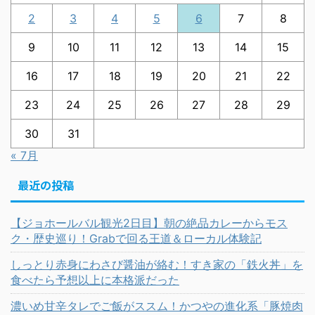
2
3
4
5
6
7
8
9
10
11
12
13
14
15
16
17
18
19
20
21
22
23
24
25
26
27
28
29
30
31
« 7月
最近の投稿
【ジョホールバル観光2日目】朝の絶品カレーからモス
ク・歴史巡り！Grabで回る王道＆ローカル体験記
しっとり赤身にわさび醤油が絡む！すき家の「鉄火丼」を
食べたら予想以上に本格派だった
濃いめ甘辛タレでご飯がススム！かつやの進化系「豚焼肉