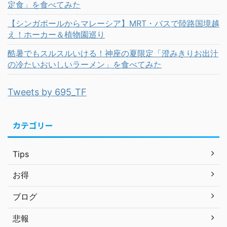
定食」を食べてみた
【シンガポールからマレーシア】MRT・バスで陸路国境越
え！ホーカー＆植物園巡り
酷暑でもスルスルいける！神座の夏限定「澄みきりお出汁
の冷たいおいしいラーメン」を食べてみた
Tweets by 695_TF
カテゴリー
Tips
お得
ブログ
悲報