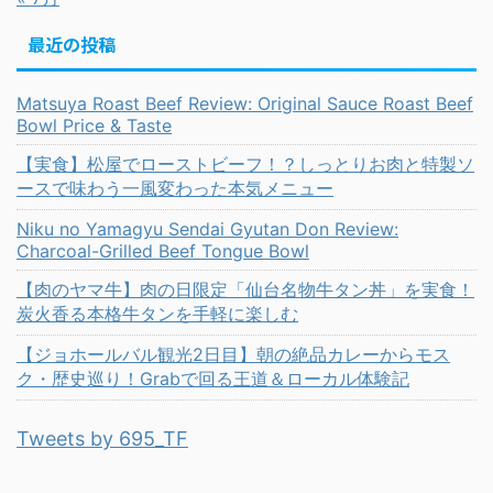
最近の投稿
Matsuya Roast Beef Review: Original Sauce Roast Beef
Bowl Price & Taste
【実食】松屋でローストビーフ！？しっとりお肉と特製ソ
ースで味わう一風変わった本気メニュー
Niku no Yamagyu Sendai Gyutan Don Review:
Charcoal-Grilled Beef Tongue Bowl
【肉のヤマ牛】肉の日限定「仙台名物牛タン丼」を実食！
炭火香る本格牛タンを手軽に楽しむ
【ジョホールバル観光2日目】朝の絶品カレーからモス
ク・歴史巡り！Grabで回る王道＆ローカル体験記
Tweets by 695_TF