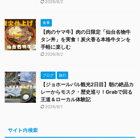
2026/8/2
食事
【肉のヤマ牛】肉の日限定「仙台名物牛
タン丼」を実食！炭火香る本格牛タンを
手軽に楽しむ
2026/8/2
ブログ
旅行
【ジョホールバル観光2日目】朝の絶品カ
レーからモスク・歴史巡り！Grabで回る
王道＆ローカル体験記
2026/8/1
サイト内検索