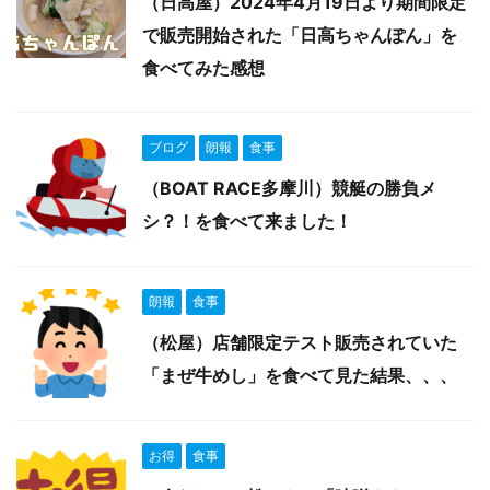
（日高屋）2024年4月19日より期間限定
で販売開始された「日高ちゃんぽん」を
食べてみた感想
ブログ
朗報
食事
（BOAT RACE多摩川）競艇の勝負メ
シ？！を食べて来ました！
朗報
食事
（松屋）店舗限定テスト販売されていた
「まぜ牛めし」を食べて見た結果、、、
お得
食事