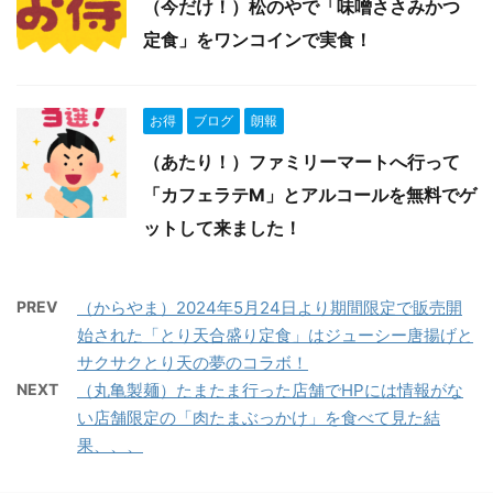
（今だけ！）松のやで「味噌ささみかつ
定食」をワンコインで実食！
お得
ブログ
朗報
（あたり！）ファミリーマートへ行って
「カフェラテM」とアルコールを無料でゲ
ットして来ました！
PREV
（からやま）2024年5月24日より期間限定で販売開
始された「とり天合盛り定食」はジューシー唐揚げと
サクサクとり天の夢のコラボ！
NEXT
（丸亀製麺）たまたま行った店舗でHPには情報がな
い店舗限定の「肉たまぶっかけ」を食べて見た結
果、、、