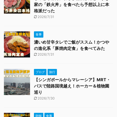
家の「鉄火丼」を食べたら予想以上に本
格派だった
2026/7/31
食事
濃いめ甘辛タレでご飯がススム！かつや
の進化系「豚焼肉定食」を食べてみた
2026/7/31
ブログ
旅行
【シンガポールからマレーシア】MRT・
バスで陸路国境越え！ホーカー＆植物園
巡り
2026/7/30
朗報
食事