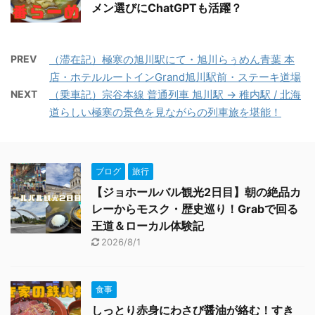
メン選びにChatGPTも活躍？
PREV
（滞在記）極寒の旭川駅にて・旭川らぅめん青葉 本
店・ホテルルートインGrand旭川駅前・ステーキ道場
NEXT
（乗車記）宗谷本線 普通列車 旭川駅 → 稚内駅 / 北海
道らしい極寒の景色を見ながらの列車旅を堪能！
ブログ
旅行
【ジョホールバル観光2日目】朝の絶品カ
レーからモスク・歴史巡り！Grabで回る
王道＆ローカル体験記
2026/8/1
食事
しっとり赤身にわさび醤油が絡む！すき