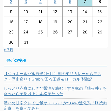
2
3
4
5
6
7
8
9
10
11
12
13
14
15
16
17
18
19
20
21
22
23
24
25
26
27
28
29
30
31
« 7月
最近の投稿
【ジョホールバル観光2日目】朝の絶品カレーからモス
ク・歴史巡り！Grabで回る王道＆ローカル体験記
しっとり赤身にわさび醤油が絡む！すき家の「鉄火丼」を
食べたら予想以上に本格派だった
濃いめ甘辛タレでご飯がススム！かつやの進化系「豚焼肉
定食」を食べてみた