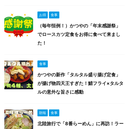
お得
食事
（毎年恒例！）かつやの「年末感謝祭」
でロースカツ定食をお得に食べて来まし
た！
食事
かつやの新作「タルタル盛り揚げ定食」
が揚げ物四天王すぎた！鯖フライ×タルタ
ルの意外な旨さに感動
朗報
食事
北陸旅行で「8番らーめん」に再訪！ラー