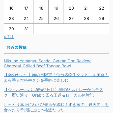
16
17
18
19
20
21
22
23
24
25
26
27
28
29
30
31
« 7月
最近の投稿
Niku no Yamagyu Sendai Gyutan Don Review:
Charcoal-Grilled Beef Tongue Bowl
【肉のヤマ牛】肉の日限定「仙台名物牛タン丼」を実食！
炭火香る本格牛タンを手軽に楽しむ
【ジョホールバル観光2日目】朝の絶品カレーからモス
ク・歴史巡り！Grabで回る王道＆ローカル体験記
しっとり赤身にわさび醤油が絡む！すき家の「鉄火丼」を
食べたら予想以上に本格派だった