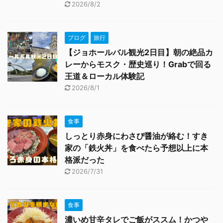
2026/8/2
ブログ
旅行
【ジョホールバル観光2日目】朝の絶品カ
レーからモスク・歴史巡り！Grabで回る
王道＆ローカル体験記
2026/8/1
食事
しっとり赤身にわさび醤油が絡む！すき
家の「鉄火丼」を食べたら予想以上に本
格派だった
2026/7/31
食事
濃いめ甘辛タレでご飯がススム！かつや