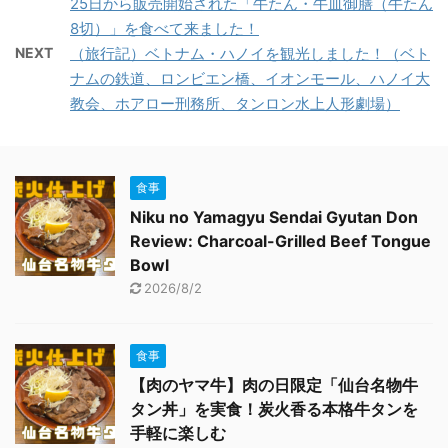
25日から販売開始された「牛たん・牛皿御膳（牛たん
8切）」を食べて来ました！
NEXT
（旅行記）ベトナム・ハノイを観光しました！（ベト
ナムの鉄道、ロンビエン橋、イオンモール、ハノイ大
教会、ホアロー刑務所、タンロン水上人形劇場）
食事
Niku no Yamagyu Sendai Gyutan Don
Review: Charcoal-Grilled Beef Tongue
Bowl
2026/8/2
食事
【肉のヤマ牛】肉の日限定「仙台名物牛
タン丼」を実食！炭火香る本格牛タンを
手軽に楽しむ