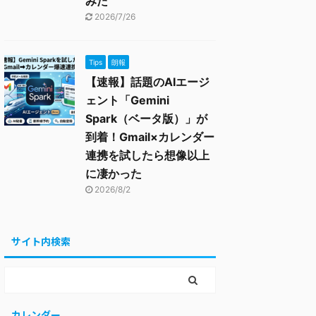
みた
2026/7/26
Tips
朗報
【速報】話題のAIエージ
ェント「Gemini
Spark（ベータ版）」が
到着！Gmail×カレンダー
連携を試したら想像以上
に凄かった
2026/8/2
サイト内検索
カレンダー