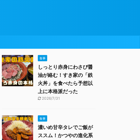
食事
しっとり赤身にわさび醤
油が絡む！すき家の「鉄
火丼」を食べたら予想以
上に本格派だった
2026/7/31
食事
濃いめ甘辛タレでご飯が
ススム！かつやの進化系