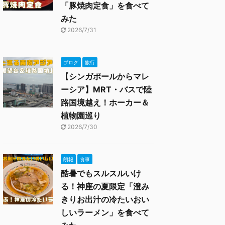
「豚焼肉定食」を食べて
みた
2026/7/31
ブログ
旅行
【シンガポールからマレ
ーシア】MRT・バスで陸
路国境越え！ホーカー＆
植物園巡り
2026/7/30
朗報
食事
酷暑でもスルスルいけ
る！神座の夏限定「澄み
きりお出汁の冷たいおい
しいラーメン」を食べて