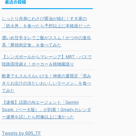
最近の投稿
しっとり赤身にわさび醤油が絡む！すき家の
「鉄火丼」を食べたら予想以上に本格派だった
濃いめ甘辛タレでご飯がススム！かつやの進化
系「豚焼肉定食」を食べてみた
【シンガポールからマレーシア】MRT・バスで
陸路国境越え！ホーカー＆植物園巡り
酷暑でもスルスルいける！神座の夏限定「澄み
きりお出汁の冷たいおいしいラーメン」を食べ
てみた
【速報】話題のAIエージェント「Gemini
Spark（ベータ版）」が到着！Gmail×カレンダ
ー連携を試したら想像以上に凄かった
Tweets by 695_TF