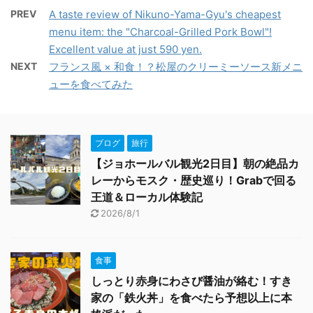
PREV
A taste review of Nikuno-Yama-Gyu's cheapest
menu item: the "Charcoal-Grilled Pork Bowl"!
Excellent value at just 590 yen.
NEXT
フランス風 × 和食！？松屋のクリーミーソース新メニ
ューを食べてみた
ブログ
旅行
【ジョホールバル観光2日目】朝の絶品カ
レーからモスク・歴史巡り！Grabで回る
王道＆ローカル体験記
2026/8/1
食事
しっとり赤身にわさび醤油が絡む！すき
家の「鉄火丼」を食べたら予想以上に本