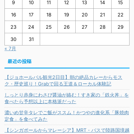
9
10
11
12
13
14
15
16
17
18
19
20
21
22
23
24
25
26
27
28
29
30
31
« 7月
最近の投稿
【ジョホールバル観光2日目】朝の絶品カレーからモス
ク・歴史巡り！Grabで回る王道＆ローカル体験記
しっとり赤身にわさび醤油が絡む！すき家の「鉄火丼」を
食べたら予想以上に本格派だった
濃いめ甘辛タレでご飯がススム！かつやの進化系「豚焼肉
定食」を食べてみた
【シンガポールからマレーシア】MRT・バスで陸路国境越