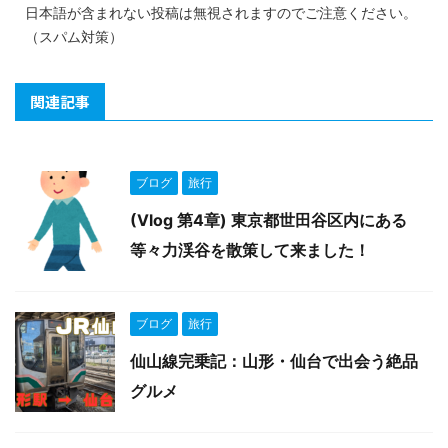
日本語が含まれない投稿は無視されますのでご注意ください。
（スパム対策）
関連記事
ブログ
旅行
(Vlog 第4章) 東京都世田谷区内にある
等々力渓谷を散策して来ました！
ブログ
旅行
仙山線完乗記：山形・仙台で出会う絶品
グルメ