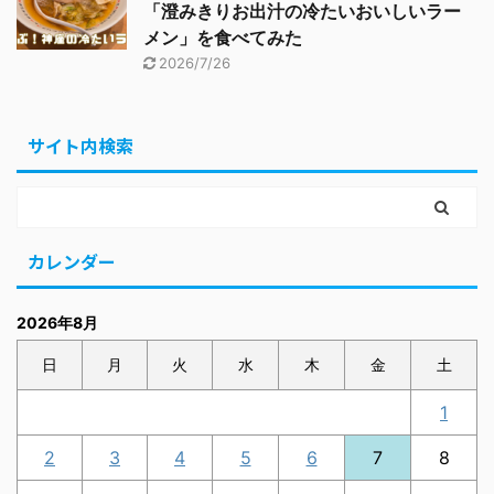
「澄みきりお出汁の冷たいおいしいラー
メン」を食べてみた
2026/7/26
サイト内検索
カレンダー
2026年8月
日
月
火
水
木
金
土
1
2
3
4
5
6
7
8