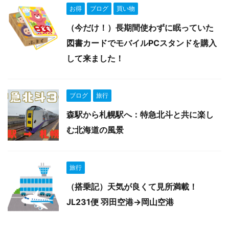
お得
ブログ
買い物
（今だけ！）長期間使わずに眠っていた
図書カードでモバイルPCスタンドを購入
して来ました！
ブログ
旅行
森駅から札幌駅へ：特急北斗と共に楽し
む北海道の風景
旅行
（搭乗記）天気が良くて見所満載！
JL231便 羽田空港→岡山空港