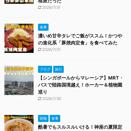
格派だった
2026/7/31
食事
濃いめ甘辛タレでご飯がススム！かつや
の進化系「豚焼肉定食」を食べてみた
2026/7/31
ブログ
旅行
【シンガポールからマレーシア】MRT・
バスで陸路国境越え！ホーカー＆植物園
巡り
2026/7/30
朗報
食事
酷暑でもスルスルいける！神座の夏限定