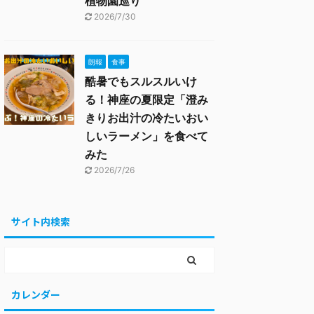
植物園巡り
2026/7/30
朗報
食事
酷暑でもスルスルいけ
る！神座の夏限定「澄み
きりお出汁の冷たいおい
しいラーメン」を食べて
みた
2026/7/26
サイト内検索
カレンダー