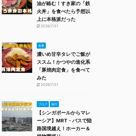
油が絡む！すき家の「鉄
火丼」を食べたら予想以
上に本格派だった
2026/7/31
食事
濃いめ甘辛タレでご飯が
ススム！かつやの進化系
「豚焼肉定食」を食べて
みた
2026/7/31
ブログ
旅行
【シンガポールからマレ
ーシア】MRT・バスで陸
路国境越え！ホーカー＆