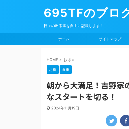
695TFのブロ
日々の出来事を自由に記載します！
ホーム
サイトマップ
HOME
>
お得
>
お得
食事
朝から大満足！吉野家
なスタートを切る！
2024年11月19日