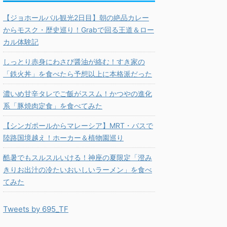
【ジョホールバル観光2日目】朝の絶品カレー
からモスク・歴史巡り！Grabで回る王道＆ロー
カル体験記
しっとり赤身にわさび醤油が絡む！すき家の
「鉄火丼」を食べたら予想以上に本格派だった
濃いめ甘辛タレでご飯がススム！かつやの進化
系「豚焼肉定食」を食べてみた
【シンガポールからマレーシア】MRT・バスで
陸路国境越え！ホーカー＆植物園巡り
酷暑でもスルスルいける！神座の夏限定「澄み
きりお出汁の冷たいおいしいラーメン」を食べ
てみた
Tweets by 695_TF