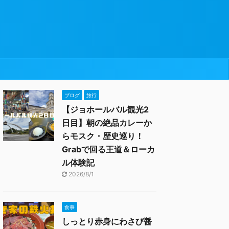
ブログ
旅行
【ジョホールバル観光2
日目】朝の絶品カレーか
らモスク・歴史巡り！
Grabで回る王道＆ローカ
ル体験記
2026/8/1
食事
しっとり赤身にわさび醤