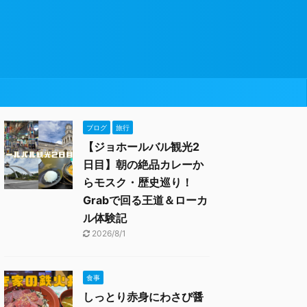
ブログ
旅行
【ジョホールバル観光2
日目】朝の絶品カレーか
らモスク・歴史巡り！
Grabで回る王道＆ローカ
ル体験記
2026/8/1
食事
しっとり赤身にわさび醤