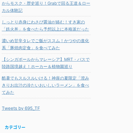
からモスク・歴史巡り！Grabで回る王道＆ロー
カル体験記
しっとり赤身にわさび醤油が絡む！すき家の
「鉄火丼」を食べたら予想以上に本格派だった
濃いめ甘辛タレでご飯がススム！かつやの進化
系「豚焼肉定食」を食べてみた
【シンガポールからマレーシア】MRT・バスで
陸路国境越え！ホーカー＆植物園巡り
酷暑でもスルスルいける！神座の夏限定「澄み
きりお出汁の冷たいおいしいラーメン」を食べ
てみた
Tweets by 695_TF
カテゴリー