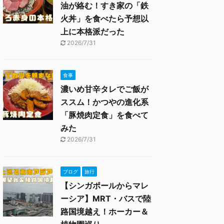
油が絡む！すき家の「鉄
火丼」を食べたら予想以
上に本格派だった
2026/7/31
食事
濃いめ甘辛タレでご飯が
ススム！かつやの進化系
「豚焼肉定食」を食べて
みた
2026/7/31
ブログ
旅行
【シンガポールからマレ
ーシア】MRT・バスで陸
路国境越え！ホーカー＆