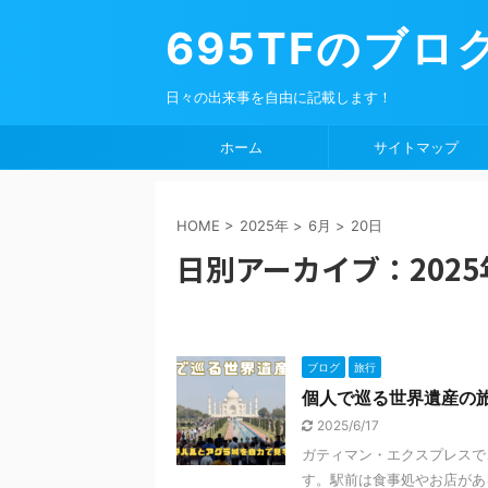
695TFのブロ
日々の出来事を自由に記載します！
ホーム
サイトマップ
HOME
>
2025年
>
6月
>
20日
日別アーカイブ：2025
ブログ
旅行
個人で巡る世界遺産の
2025/6/17
ガティマン・エクスプレスで
す。駅前は食事処やお店があ