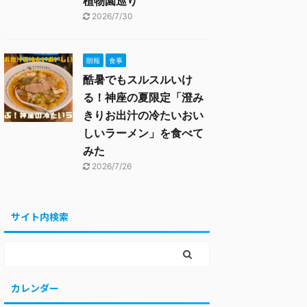
植物園巡り
2026/7/30
朗報
食事
酷暑でもスルスルいけ
る！神座の夏限定「澄み
きりお出汁の冷たいおい
しいラーメン」を食べて
みた
2026/7/26
サイト内検索
カレンダー