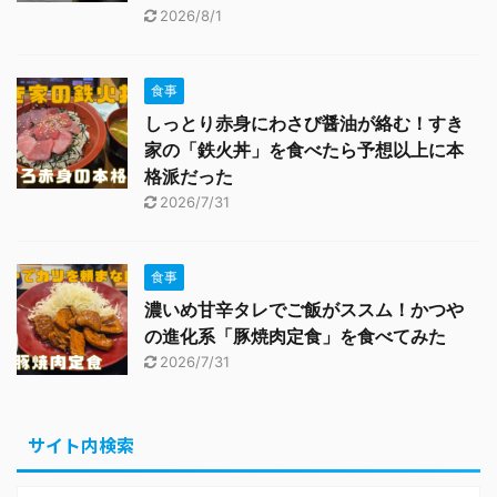
2026/8/1
食事
しっとり赤身にわさび醤油が絡む！すき
家の「鉄火丼」を食べたら予想以上に本
格派だった
2026/7/31
食事
濃いめ甘辛タレでご飯がススム！かつや
の進化系「豚焼肉定食」を食べてみた
2026/7/31
サイト内検索