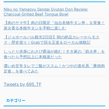
Niku no Yamagyu Sendai Gyutan Don Review:
Charcoal-Grilled Beef Tongue Bowl
【肉のヤマ牛】肉の日限定「仙台名物牛タン丼」を実食！
炭火香る本格牛タンを手軽に楽しむ
【ジョホールバル観光2日目】朝の絶品カレーからモス
ク・歴史巡り！Grabで回る王道＆ローカル体験記
しっとり赤身にわさび醤油が絡む！すき家の「鉄火丼」を
食べたら予想以上に本格派だった
濃いめ甘辛タレでご飯がススム！かつやの進化系「豚焼肉
定食」を食べてみた
Tweets by 695_TF
カテゴリー