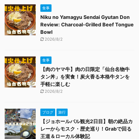
食事
Niku no Yamagyu Sendai Gyutan Don
Review: Charcoal-Grilled Beef Tongue
Bowl
2026/8/2
食事
【肉のヤマ牛】肉の日限定「仙台名物牛
タン丼」を実食！炭火香る本格牛タンを
手軽に楽しむ
2026/8/2
ブログ
旅行
【ジョホールバル観光2日目】朝の絶品カ
レーからモスク・歴史巡り！Grabで回る
王道＆ローカル体験記