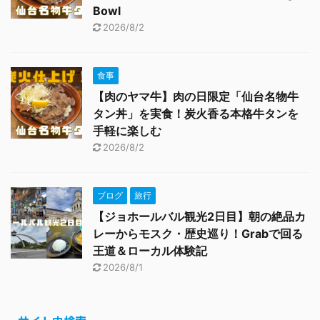
Bowl
2026/8/2
食事
【肉のヤマ牛】肉の日限定「仙台名物牛
タン丼」を実食！炭火香る本格牛タンを
手軽に楽しむ
2026/8/2
ブログ
旅行
【ジョホールバル観光2日目】朝の絶品カ
レーからモスク・歴史巡り！Grabで回る
王道＆ローカル体験記
2026/8/1