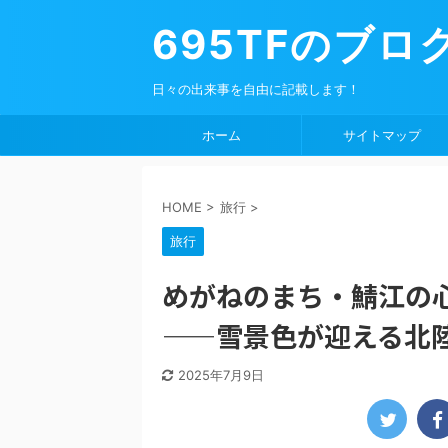
695TFのブロ
日々の出来事を自由に記載します！
ホーム
サイトマップ
HOME
>
旅行
>
旅行
めがねのまち・鯖江の
——雪景色が迎える北
2025年7月9日