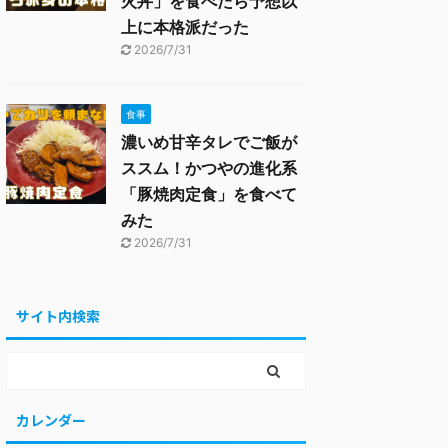
火丼」を食べたら予想以
上に本格派だった
2026/7/31
食事
濃いめ甘辛タレでご飯が
ススム！かつやの進化系
「豚焼肉定食」を食べて
みた
2026/7/31
サイト内検索
カレンダー