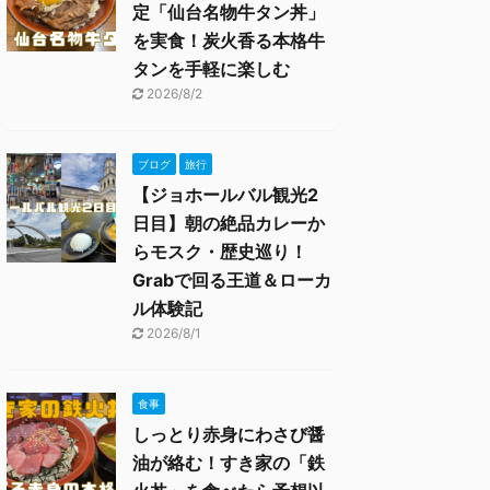
定「仙台名物牛タン丼」
を実食！炭火香る本格牛
タンを手軽に楽しむ
2026/8/2
ブログ
旅行
【ジョホールバル観光2
日目】朝の絶品カレーか
らモスク・歴史巡り！
Grabで回る王道＆ローカ
ル体験記
2026/8/1
食事
しっとり赤身にわさび醤
油が絡む！すき家の「鉄