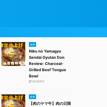
食事
Niku no Yamagyu
Sendai Gyutan Don
Review: Charcoal-
Grilled Beef Tongue
Bowl
2026/8/2
食事
【肉のヤマ牛】肉の日限