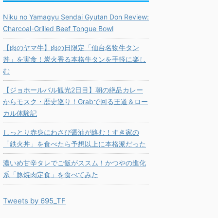
Niku no Yamagyu Sendai Gyutan Don Review:
Charcoal-Grilled Beef Tongue Bowl
【肉のヤマ牛】肉の日限定「仙台名物牛タン
丼」を実食！炭火香る本格牛タンを手軽に楽し
む
【ジョホールバル観光2日目】朝の絶品カレー
からモスク・歴史巡り！Grabで回る王道＆ロー
カル体験記
しっとり赤身にわさび醤油が絡む！すき家の
「鉄火丼」を食べたら予想以上に本格派だった
濃いめ甘辛タレでご飯がススム！かつやの進化
系「豚焼肉定食」を食べてみた
Tweets by 695_TF