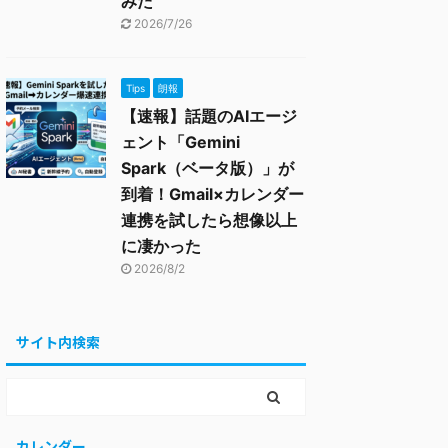
みた
2026/7/26
Tips
朗報
【速報】話題のAIエージ
ェント「Gemini
Spark（ベータ版）」が
到着！Gmail×カレンダー
連携を試したら想像以上
に凄かった
2026/8/2
サイト内検索
カレンダー