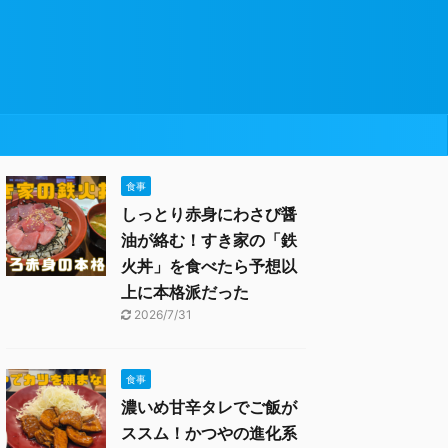
食事
しっとり赤身にわさび醤
油が絡む！すき家の「鉄
火丼」を食べたら予想以
上に本格派だった
2026/7/31
食事
濃いめ甘辛タレでご飯が
ススム！かつやの進化系