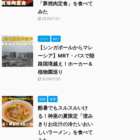
「豚焼肉定食」を食べて
みた
2026/7/31
ブログ
旅行
【シンガポールからマレ
ーシア】MRT・バスで陸
路国境越え！ホーカー＆
植物園巡り
2026/7/30
朗報
食事
酷暑でもスルスルいけ
る！神座の夏限定「澄み
きりお出汁の冷たいおい
しいラーメン」を食べて