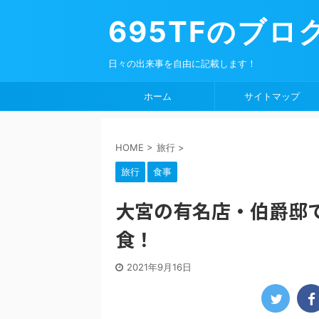
695TFのブロ
日々の出来事を自由に記載します！
ホーム
サイトマップ
HOME
>
旅行
>
旅行
食事
大宮の有名店・伯爵邸で
食！
2021年9月16日