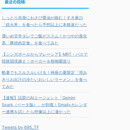
最近の投稿
しっとり赤身にわさび醤油が絡む！すき家の
「鉄火丼」を食べたら予想以上に本格派だった
濃いめ甘辛タレでご飯がススム！かつやの進化
系「豚焼肉定食」を食べてみた
【シンガポールからマレーシア】MRT・バスで
陸路国境越え！ホーカー＆植物園巡り
酷暑でもスルスルいける！神座の夏限定「澄み
きりお出汁の冷たいおいしいラーメン」を食べ
てみた
【速報】話題のAIエージェント「Gemini
Spark（ベータ版）」が到着！Gmail×カレンダ
ー連携を試したら想像以上に凄かった
Tweets by 695_TF